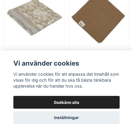
Duk Sonia - Lin -
Tygservett Vide -
Vi använder cookies
145 × 300 cm
Cognac
Vi använder cookies för att anpassa det innehåll som
499 kr
35 kr
visas för dig och för att du ska få bästa tänkbara
upplevelse när du handlar hos oss.
Läs mer
Lägg i korgen
Godkänn alla
Ej i lager
I lager
Inställningar