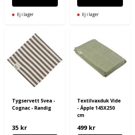
Ej i lager
Ej i lager
Tygservett Svea -
Textilvaxduk Vide
Cognac - Randig
- Äpple 145X250
cm
35 kr
499 kr