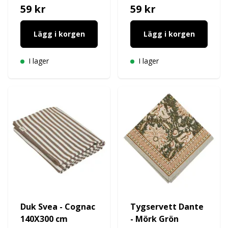
59 kr
59 kr
Lägg i korgen
Lägg i korgen
I lager
I lager
Duk Svea - Cognac
Tygservett Dante
140X300 cm
- Mörk Grön