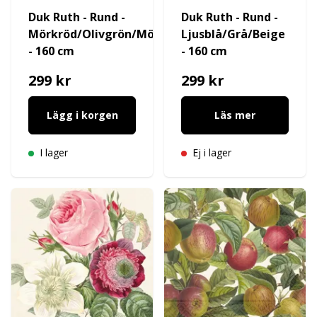
Duk Ruth - Rund -
Duk Ruth - Rund -
Mörkröd/Olivgrön/Mörkgrå
Ljusblå/Grå/Beige
- 160 cm
- 160 cm
299 kr
299 kr
Lägg i korgen
Läs mer
I lager
Ej i lager