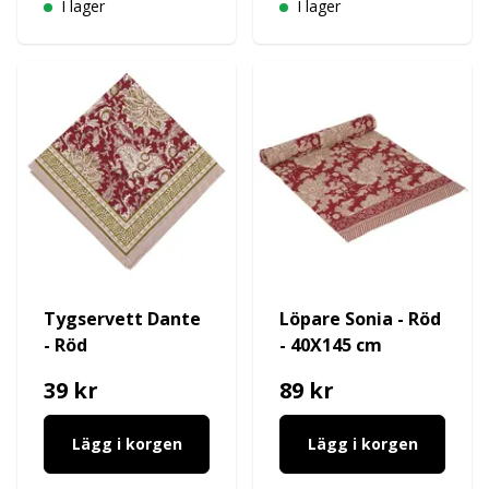
I lager
I lager
Tygservett Dante
Löpare Sonia - Röd
- Röd
- 40X145 cm
39 kr
89 kr
Lägg i korgen
Lägg i korgen