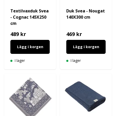
Textilvaxduk Svea
Duk Svea - Nougat
- Cognac 145X250
140X300 cm
cm
489 kr
469 kr
Lägg i korgen
Lägg i korgen
I lager
I lager