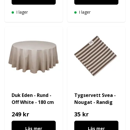
I lager
I lager
Duk Eden - Rund -
Tygservett Svea -
Off White - 180 cm
Nougat - Randig
249 kr
35 kr
Läs mer
Läs mer