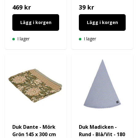
469 kr
39 kr
Lägg i korgen
Lägg i korgen
I lager
I lager
Duk Dante - Mörk
Duk Madicken -
Grön 145 x 300 cm
Rund - Blå/Vit - 180