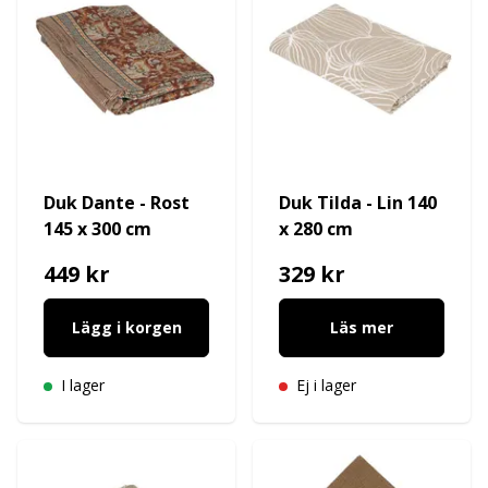
Duk Dante - Rost
Duk Tilda - Lin 140
145 x 300 cm
x 280 cm
449 kr
329 kr
Lägg i korgen
Läs mer
I lager
Ej i lager