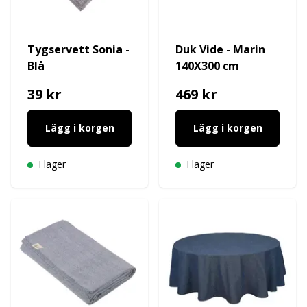
Tygservett Sonia -
Duk Vide - Marin
Blå
140X300 cm
39 kr
469 kr
Lägg i korgen
Lägg i korgen
I lager
I lager