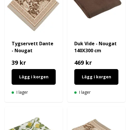
Tygservett Dante
Duk Vide - Nougat
- Nougat
140X300 cm
39 kr
469 kr
Lägg i korgen
Lägg i korgen
I lager
I lager