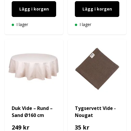
Lägg i korgen
Lägg i korgen
I lager
I lager
Duk Vide – Rund –
Tygservett Vide -
Sand Ø160 cm
Nougat
249 kr
35 kr