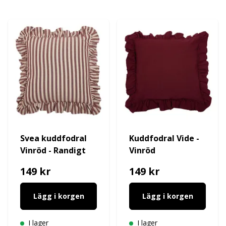
Svea kuddfodral
Kuddfodral Vide -
Vinröd - Randigt
Vinröd
149 kr
149 kr
Lägg i korgen
Lägg i korgen
I lager
I lager