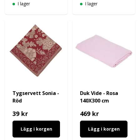
I lager
I lager
Tygservett Sonia -
Duk Vide - Rosa
Röd
140X300 cm
39 kr
469 kr
Lägg i korgen
Lägg i korgen