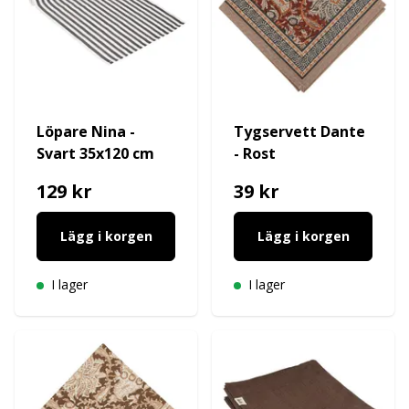
Löpare Nina -
Tygservett Dante
Svart 35x120 cm
- Rost
129 kr
39 kr
Lägg i korgen
Lägg i korgen
I lager
I lager