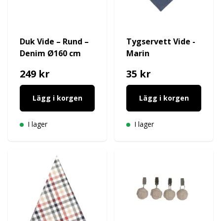
Duk Vide – Rund –
Tygservett Vide -
Denim Ø160 cm
Marin
249 kr
35 kr
Lägg i korgen
Lägg i korgen
I lager
I lager