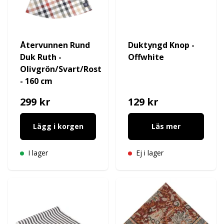
Återvunnen Rund
Duktyngd Knop -
Duk Ruth -
Offwhite
Olivgrön/Svart/Rost
- 160 cm
299 kr
129 kr
Lägg i korgen
Läs mer
I lager
Ej i lager