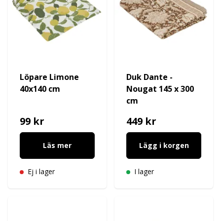
Löpare Limone
Duk Dante -
40x140 cm
Nougat 145 x 300
cm
99 kr
449 kr
Läs mer
Lägg i korgen
Ej i lager
I lager