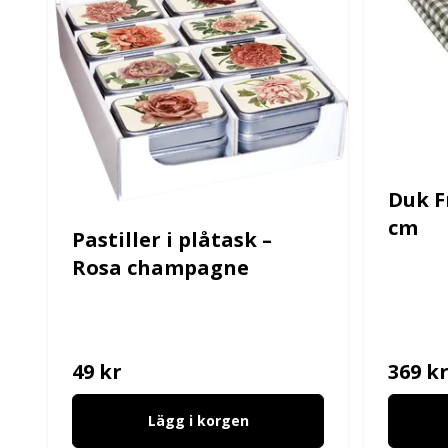
Duk F
cm
Pastiller i plåtask –
Rosa champagne
49 kr
369 k
Lägg i korgen