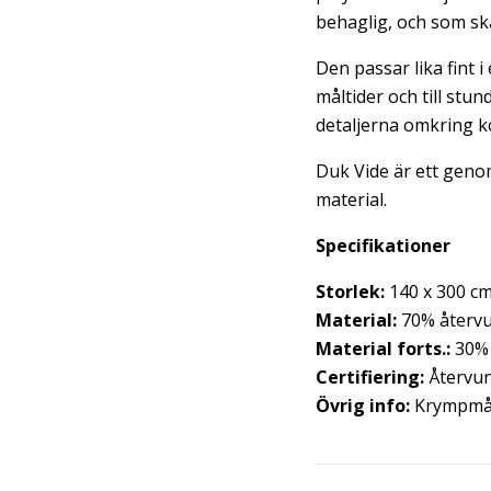
behaglig, och som sk
Den passar lika fint 
måltider och till stu
detaljerna omkring ko
Duk Vide är ett genom
material.
Specifikationer
Storlek:
140 x 300 c
Material:
70% återv
Material forts.:
30% 
Certifiering:
Återvu
Övrig info:
Krympmå