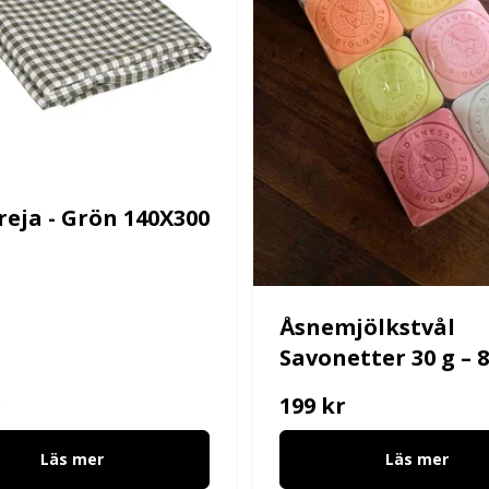
reja - Grön 140X300
Åsnemjölkstvål
Savonetter 30 g – 
r
199 kr
Läs mer
Läs mer