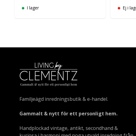
I lager
Ej i lag
Familjeägd inredningsbutik & e-handel.
Gammalt & nytt för ett personligt hem.
Handplockad vintage, antikt, secondhand &
kuriosa i harmoni med noga utvald inredning från