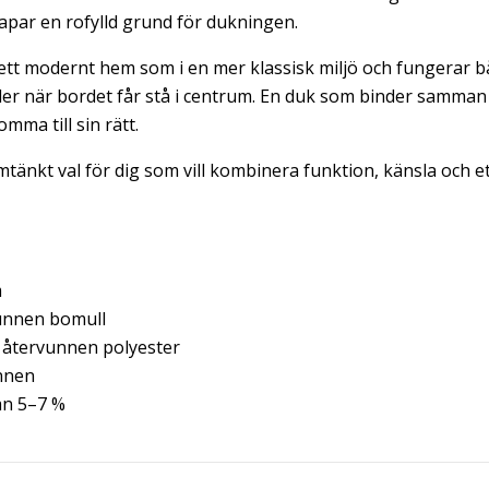
apar en rofylld grund för dukningen.
i ett modernt hem som i en mer klassisk miljö och fungerar b
nder när bordet får stå i centrum. En duk som binder samman
mma till sin rätt.
tänkt val för dig som vill kombinera funktion, känsla och et
m
unnen bomull
återvunnen polyester
nnen
n 5–7 %