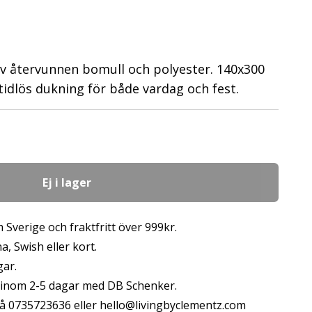
 av återvunnen bomull och polyester. 140x300
tidlös dukning för både vardag och fest.
Ej i lager
 Sverige och fraktfritt över 999kr.
, Swish eller kort.
gar.
s inom 2-5 dagar med DB Schenker.
å 0735723636 eller
hello@livingbyclementz.com