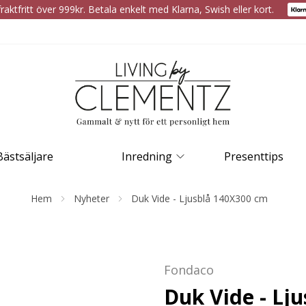
raktfritt över 999kr. Betala enkelt med Klarna, Swish eller kort.
Bästsäljare
Inredning
Presenttips
Hem
Nyheter
Duk Vide - Ljusblå 140X300 cm
Fondaco
Duk Vide - Lj