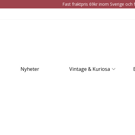
Fast fraktpris 69kr inom Sverige och f
Nyheter
Vintage & Kuriosa