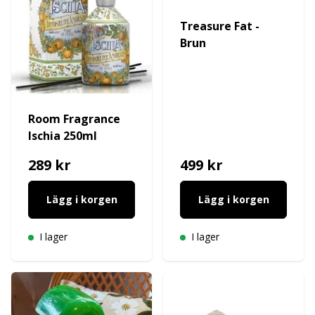
Treasure Fat -
Brun
Room Fragrance
Ischia 250ml
289 kr
499 kr
Lägg i korgen
Lägg i korgen
I lager
I lager