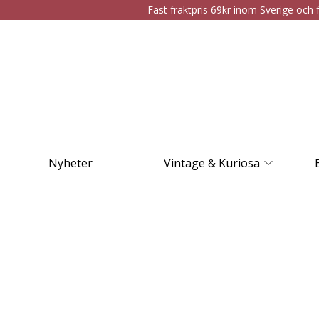
Fast fraktpris 69kr inom Sverige och f
Nyheter
Vintage & Kuriosa