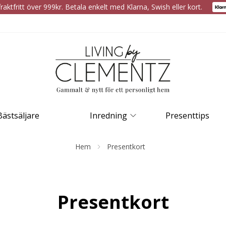
raktfritt över 999kr. Betala enkelt med Klarna, Swish eller kort.
Bästsäljare
Inredning
Presenttips
Hem
Presentkort
Presentkort