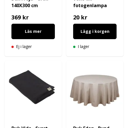
140X300 cm
fotogenlampa
369 kr
20 kr
Läs mer
Lägg i korgen
Ej i lager
I lager