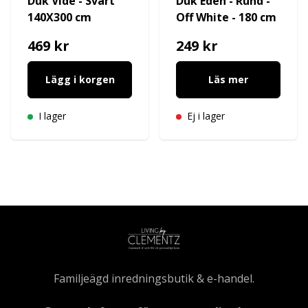
Duk Vide - Svart
Duk Eden - Rund -
140X300 cm
Off White - 180 cm
469 kr
249 kr
Lägg i korgen
Läs mer
I lager
Ej i lager
Familjeägd inredningsbutik & e-handel.