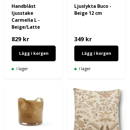
Handblåst
Ljuslykta Buco -
ljusstake
Beige 12 cm
Carmella L -
Beige/Latte
829 kr
349 kr
Lägg i korgen
Lägg i korgen
I lager
I lager