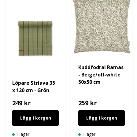
Kuddfodral Ramas
- Beige/off-white
50x50 cm
Löpare Striava 35
x 120 cm - Grön
249 kr
259 kr
Lägg i korgen
Lägg i korgen
I lager
I lager