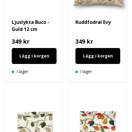
Ljuslykta Buco -
Kuddfodral Evy
Guld 12 cm
349 kr
349 kr
Lägg i korgen
Lägg i korgen
I lager
I lager