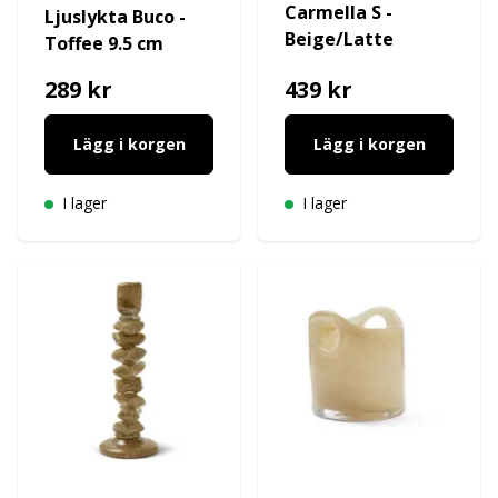
Carmella S -
Ljuslykta Buco -
Beige/Latte
Toffee 9.5 cm
289 kr
439 kr
Lägg i korgen
Lägg i korgen
I lager
I lager