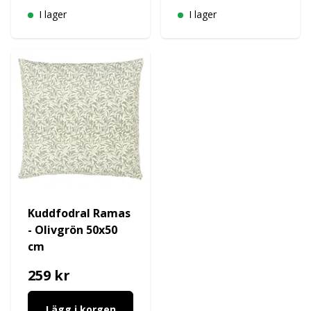
I lager
I lager
Kuddfodral Ramas
- Olivgrön 50x50
cm
259 kr
Lägg i korgen