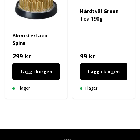
Hårdtvål Green
Tea 190g
Blomsterfakir
Spira
299 kr
99 kr
Lägg i korgen
Lägg i korgen
I lager
I lager