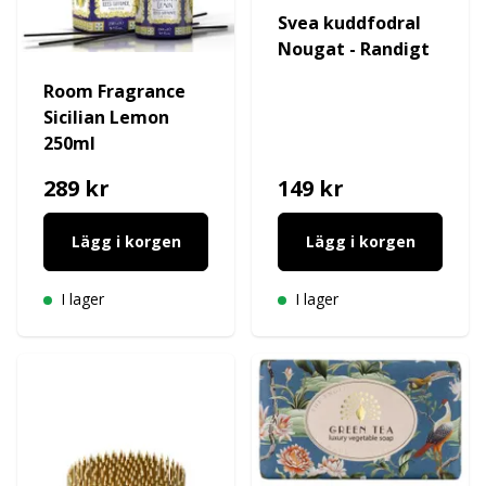
Svea kuddfodral
Nougat - Randigt
Room Fragrance
Sicilian Lemon
250ml
289 kr
149 kr
Lägg i korgen
Lägg i korgen
I lager
I lager