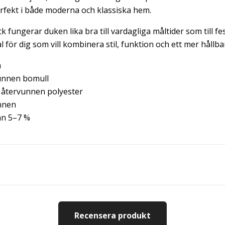
rfekt i både moderna och klassiska hem.
ck fungerar duken lika bra till vardagliga måltider som till fes
l för dig som vill kombinera stil, funktion och ett mer hållba
m
unnen bomull
återvunnen polyester
nnen
n 5–7 %
Recensera produkt