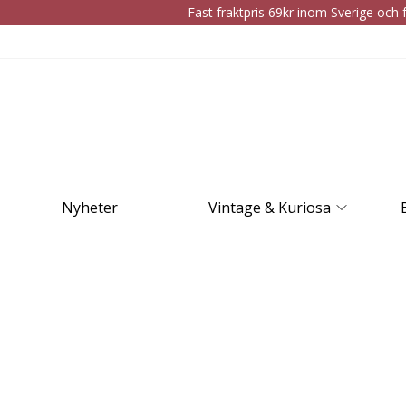
Fast fraktpris 69kr inom Sverige och f
Nyheter
Vintage & Kuriosa