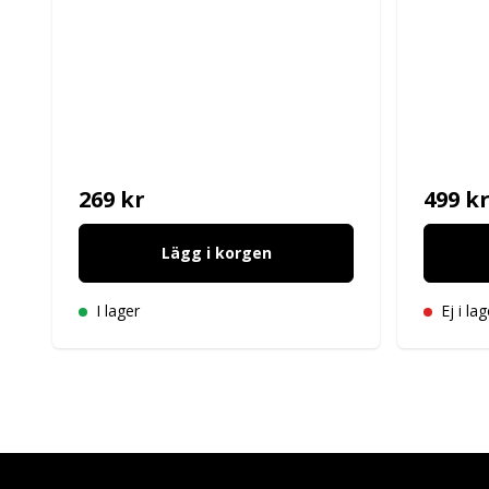
269 kr
499 k
Lägg i korgen
I lager
Ej i lag