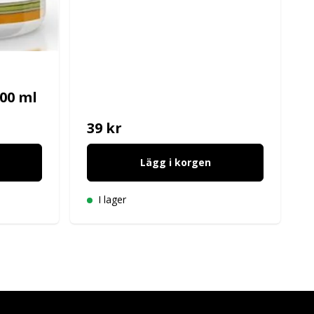
000 ml
39 kr
Lägg i korgen
I lager