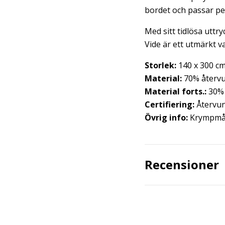
bordet och passar pe
Med sitt tidlösa uttry
Vide är ett utmärkt va
Storlek:
140 x 300 c
Material:
70% återv
Material forts.:
30% 
Certifiering:
Återvu
Övrig info:
Krympmå
Recensioner