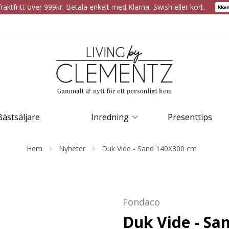
raktfritt över 999kr. Betala enkelt med Klarna, Swish eller kort.
Bästsäljare
Inredning
Presenttips
Hem
Nyheter
Duk Vide - Sand 140X300 cm
Fondaco
Duk Vide - Sa