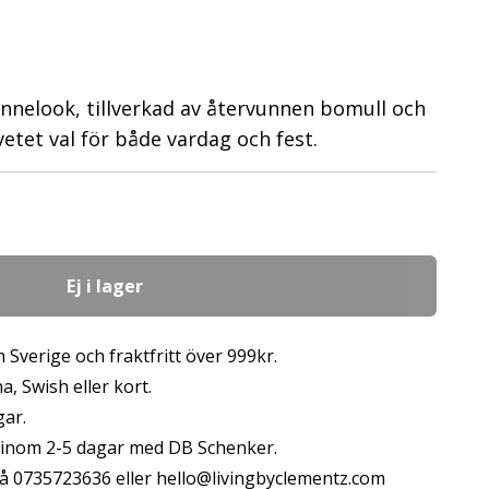
innelook, tillverkad av återvunnen bomull och
etet val för både vardag och fest.
Ej i lager
 Sverige och fraktfritt över 999kr.
, Swish eller kort.
gar.
s inom 2-5 dagar med DB Schenker.
å 0735723636 eller
hello@livingbyclementz.com