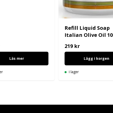
Refill Liquid Soap
Italian Olive Oil 1
r
219 kr
Läs mer
Lägg i korgen
er
I lager