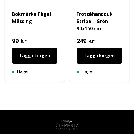
Bokmärke Fågel
Frottéhandduk
Mässing
Stripe – Grön
90x150 cm
99 kr
249 kr
Lägg i korgen
Lägg i korgen
I lager
I lager