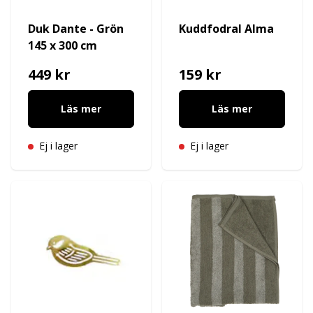
Duk Dante - Grön
Kuddfodral Alma
145 x 300 cm
449 kr
159 kr
Läs mer
Läs mer
Ej i lager
Ej i lager