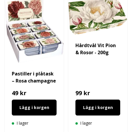
Hårdtvål Vit Pion
& Rosor - 200g
Pastiller i plåtask
– Rosa champagne
49 kr
99 kr
Lägg i korgen
Lägg i korgen
I lager
I lager