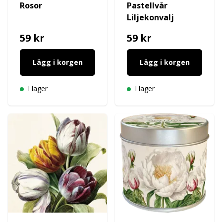
Rosor
Pastellvår
Liljekonvalj
59 kr
59 kr
Lägg i korgen
Lägg i korgen
I lager
I lager