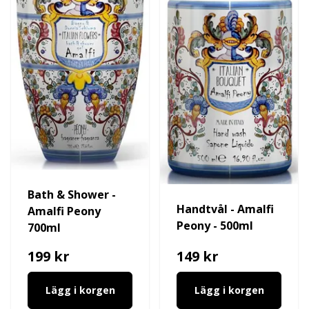
Bath & Shower -
Handtvål - Amalfi
Amalfi Peony
Peony - 500ml
700ml
199 kr
149 kr
Lägg i korgen
Lägg i korgen