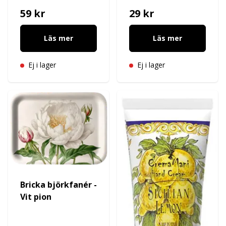
59 kr
29 kr
Läs mer
Läs mer
Ej i lager
Ej i lager
Bricka björkfanér -
Vit pion