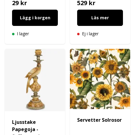
29 kr
529 kr
Lägg i korgen
Läs mer
I lager
Ej i lager
Servetter Solrosor
Ljusstake
Papegoja -