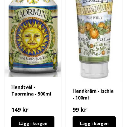
Handtvål -
Handkräm - Ischia
Taormina - 500ml
- 100ml
149 kr
99 kr
Lägg i korgen
Lägg i korgen