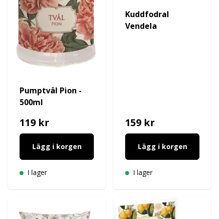
Kuddfodral
Vendela
Pumptvål Pion -
500ml
119 kr
159 kr
Lägg i korgen
Lägg i korgen
I lager
I lager