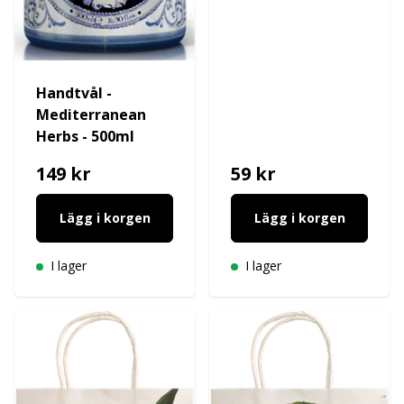
Handtvål -
Mediterranean
Herbs - 500ml
149 kr
59 kr
Lägg i korgen
Lägg i korgen
I lager
I lager