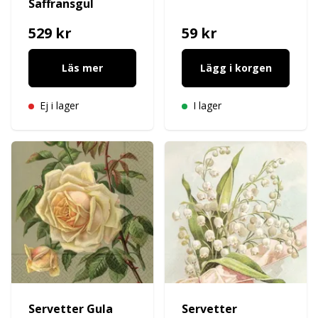
Saffransgul
529 kr
59 kr
Läs mer
Lägg i korgen
Ej i lager
I lager
Servetter Gula
Servetter