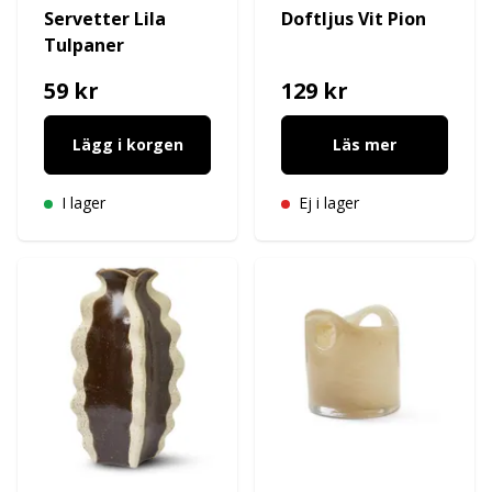
Servetter Lila
Doftljus Vit Pion
Tulpaner
59 kr
129 kr
Lägg i korgen
Läs mer
I lager
Ej i lager