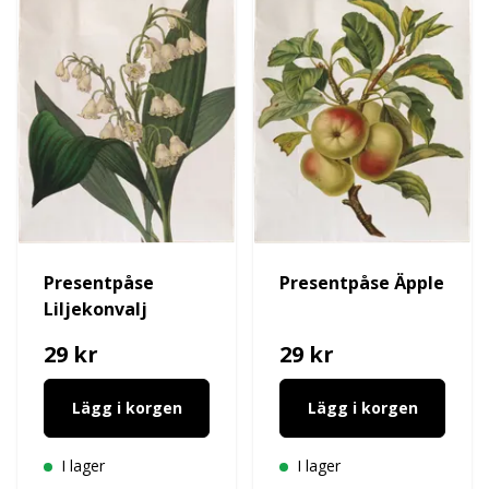
Presentpåse
Presentpåse Äpple
Liljekonvalj
29 kr
29 kr
Lägg i korgen
Lägg i korgen
I lager
I lager