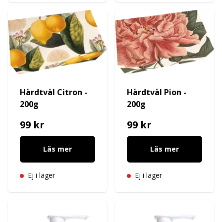
Hårdtvål Citron -
Hårdtvål Pion -
200g
200g
99 kr
99 kr
Läs mer
Läs mer
Ej i lager
Ej i lager