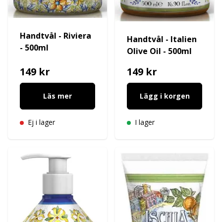
Handtvål - Riviera
Handtvål - Italien
- 500ml
Olive Oil - 500ml
149 kr
149 kr
Läs mer
Lägg i korgen
Ej i lager
I lager