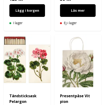
Lägg i korgen
Läs mer
I lager
Ej i lager
Tändsticksask
Presentpåse Vit
Pelargon
pion