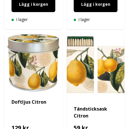
Lägg i korgen
Lägg i korgen
I lager
I lager
Doftljus Citron
Tändsticksask
Citron
129 kr
59 kr