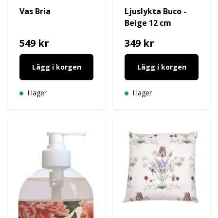
Vas Bria
Ljuslykta Buco -
Beige 12 cm
549 kr
349 kr
Lägg i korgen
Lägg i korgen
I lager
I lager