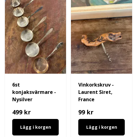
6st
Vinkorkskruv -
konjaksvärmare -
Laurent Siret,
Nysilver
France
499 kr
99 kr
Lägg i korgen
Lägg i korgen