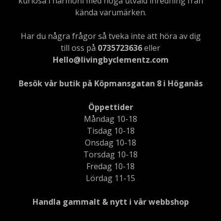
kuriosa i harmoni med noga utvald inredning från
kända varumärken.
Har du några frågor så tveka inte att höra av dig
till oss på
0735723636
eller
Hello@livingbyclementz.com
Besök vår butik på Köpmansgatan 8 i Höganäs
Öppettider
Måndag 10-18
Tisdag 10-18
Onsdag 10-18
Torsdag 10-18
Fredag 10-18
Lördag 11-15
Handla gammalt & nytt i vår webbshop