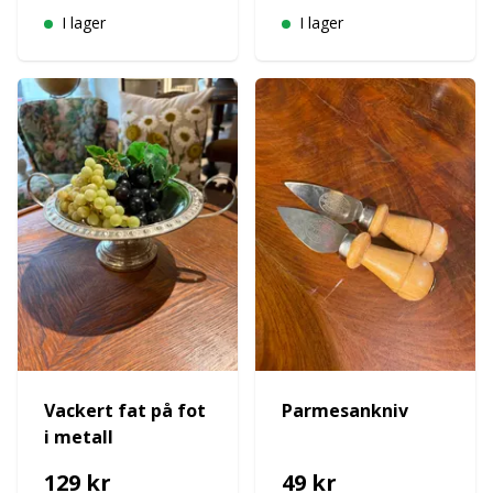
I lager
I lager
Vackert fat på fot
Parmesankniv
i metall
129 kr
49 kr