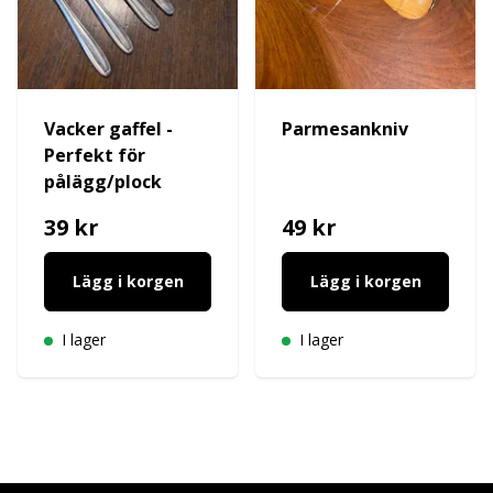
Vacker gaffel -
Parmesankniv
Perfekt för
pålägg/plock
39 kr
49 kr
Lägg i korgen
Lägg i korgen
I lager
I lager