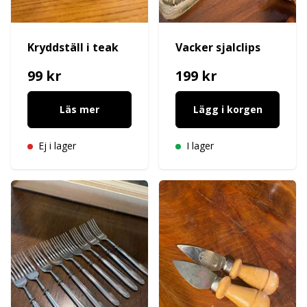
Kryddställ i teak
Vacker sjalclips
99 kr
199 kr
Läs mer
Lägg i korgen
Ej i lager
I lager