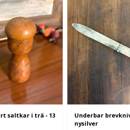
t saltkar i trä - 13
Underbar brevkniv
nysilver