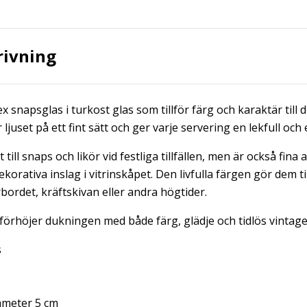
rivning
ex snapsglas i turkost glas som tillför färg och karaktär till
juset på ett fint sätt och ger varje servering en lekfull och
till snaps och likör vid festliga tillfällen, men är också fina 
korativa inslag i vitrinskåpet. Den livfulla färgen gör dem ti
ordet, kräftskivan eller andra högtider.
förhöjer dukningen med både färg, glädje och tidlös vintage
s
iameter 5 cm