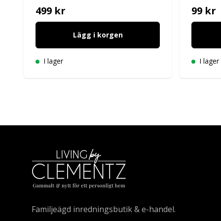
499 kr
99 kr
Lägg i korgen
I lager
I lager
Familjeägd inredningsbutik & e-handel.