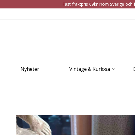
Fast fraktpris 69kr inom Sverige och f
Nyheter
Vintage & Kuriosa