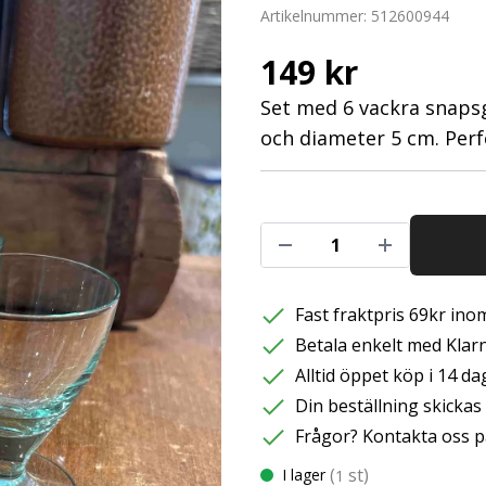
Artikelnummer:
512600944
149 kr
Set med 6 vackra snapsgla
och diameter 5 cm. Perf
Fast fraktpris 69kr inom
Betala enkelt med Klarna
Alltid öppet köp i 14 da
Din beställning skicka
Frågor? Kontakta oss p
(
st)
I lager
1