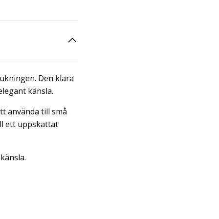
 dukningen. Den klara
 elegant känsla.
att använda till små
ll ett uppskattat
känsla.