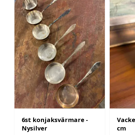
6st konjaksvärmare -
Vacker
Nysilver
cm