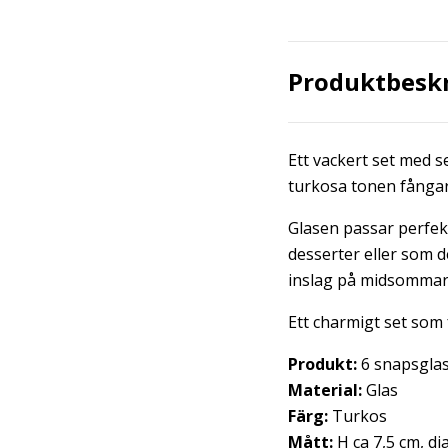
Produktbesk
Ett vackert set med s
turkosa tonen fångar l
Glasen passar perfekt 
desserter eller som de
inslag på midsommarb
Ett charmigt set som 
Produkt:
6 snapsgla
Material:
Glas
Färg:
Turkos
Mått:
H ca 7,5 cm, d