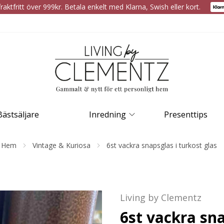
raktfritt över 999kr. Betala enkelt med Klarna, Swish eller kort.
Bästsäljare
Inredning
Presenttips
Hem
Vintage & Kuriosa
6st vackra snapsglas i turkost glas
Living by Clementz
6st vackra sna