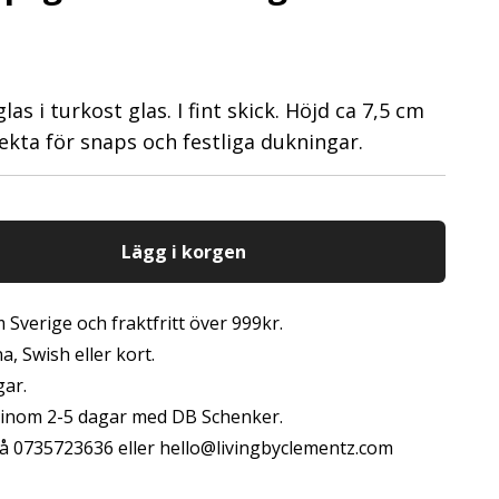
s i turkost glas. I fint skick. Höjd ca 7,5 cm
ekta för snaps och festliga dukningar.
Lägg i korgen
 Sverige och fraktfritt över 999kr.
, Swish eller kort.
gar.
s inom 2-5 dagar med DB Schenker.
å 0735723636 eller
hello@livingbyclementz.com