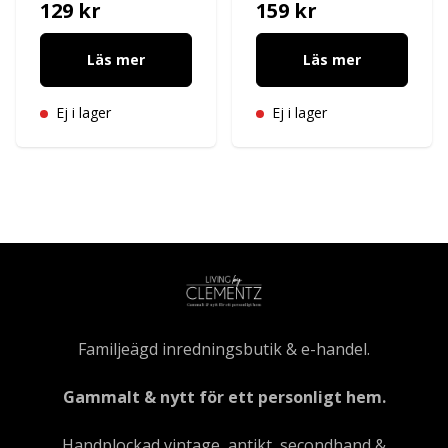
129 kr
159 kr
Läs mer
Läs mer
Ej i lager
Ej i lager
Familjeägd inredningsbutik & e-handel.
Gammalt & nytt för ett personligt hem.
Handplockad vintage, antikt, secondhand &