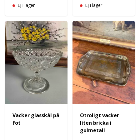
Ej i lager
Ej i lager
Vacker glasskål på
Otroligt vacker
fot
liten bricka i
gulmetall