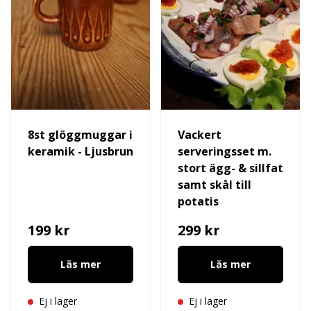
8st glöggmuggar i
Vackert
keramik - Ljusbrun
serveringsset m.
stort ägg- & sillfat
samt skål till
potatis
199 kr
299 kr
Läs mer
Läs mer
Ej i lager
Ej i lager