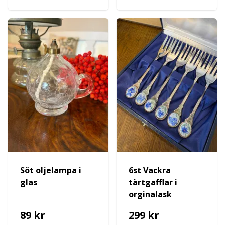
Söt oljelampa i
6st Vackra
glas
tårtgafflar i
orginalask
89 kr
299 kr