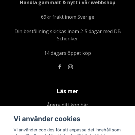
Handla gammalt & nytt i vår webbshop
69kr frakt inom Sverige
Din beställning skickas inom 2-5 dagar med DB
Schenker
14 dagars öppet köp
Läs mer
Ångra ditt köp här
Kontakta oss
Vi använder cookies
Om oss
Vi använder cookies för att anpassa det innehåll som
Köpvillkor & integritetspolicy