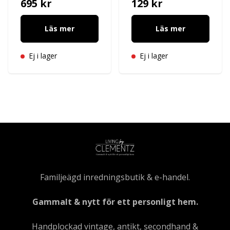
695 kr
129 kr
Läs mer
Läs mer
Ej i lager
Ej i lager
Familjeägd inredningsbutik & e-handel.
Gammalt & nytt för ett personligt hem.
Handplockad vintage, antikt, secondhand &