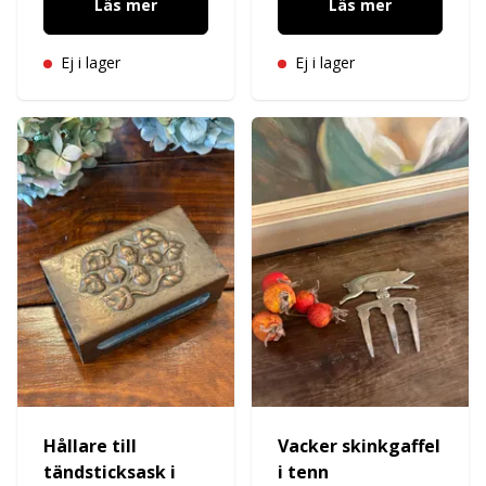
Läs mer
Läs mer
Ej i lager
Ej i lager
Hållare till
Vacker skinkgaffel
tändsticksask i
i tenn