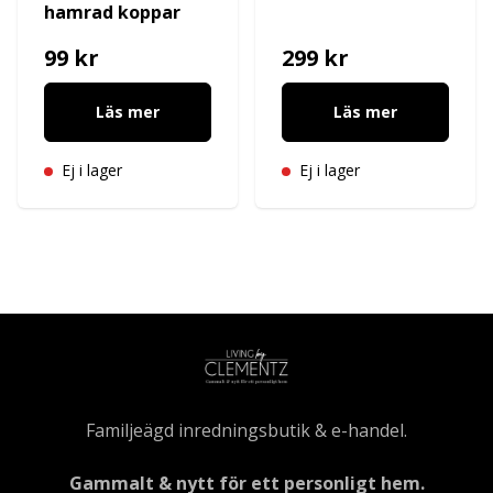
hamrad koppar
99 kr
299 kr
Läs mer
Läs mer
Ej i lager
Ej i lager
Familjeägd inredningsbutik & e-handel.
Gammalt & nytt för ett personligt hem.