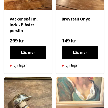
Vacker skål m.
Brevställ Onyx
lock - Blåvitt
porslin
299 kr
149 kr
Läs mer
Läs mer
Ej i lager
Ej i lager