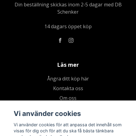
Din beställning skickas inom 2-5 dagar med DB
Schenker
14 dagars öppet köp
Läs mer
Ångra ditt köp här
Kontakta oss
Om oss
Köpvillkor & integritetspolicy
Vi använder cookies
Kundklubb
Vi använder cookies för att anpassa det innehåll som
Presentkort
visas för dig och för att du ska få bästa tänkbara