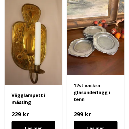
12st vackra
glasunderlägg i
Vägglampett i
tenn
mässing
229 kr
299 kr
Läs mer
Läs mer