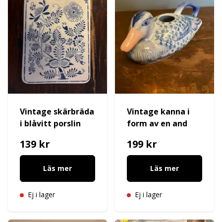
Vintage skärbräda
Vintage kanna i
i blåvitt porslin
form av en and
139 kr
199 kr
Läs mer
Läs mer
Ej i lager
Ej i lager