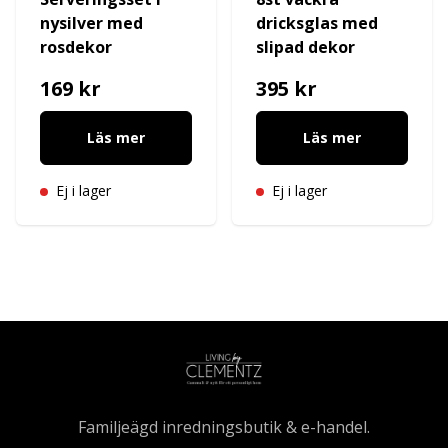
nysilver med
dricksglas med
rosdekor
slipad dekor
169 kr
395 kr
Läs mer
Läs mer
Ej i lager
Ej i lager
Familjeägd inredningsbutik & e-handel.