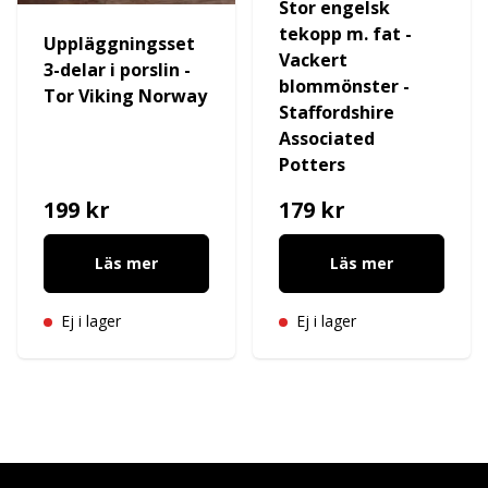
Stor engelsk
tekopp m. fat -
Uppläggningsset
Vackert
3-delar i porslin -
blommönster -
Tor Viking Norway
Staffordshire
Associated
Potters
199 kr
179 kr
Läs mer
Läs mer
Ej i lager
Ej i lager