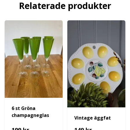
Relaterade produkter
6 st Gröna
champagneglas
Vintage äggfat
199 kr
149 kr