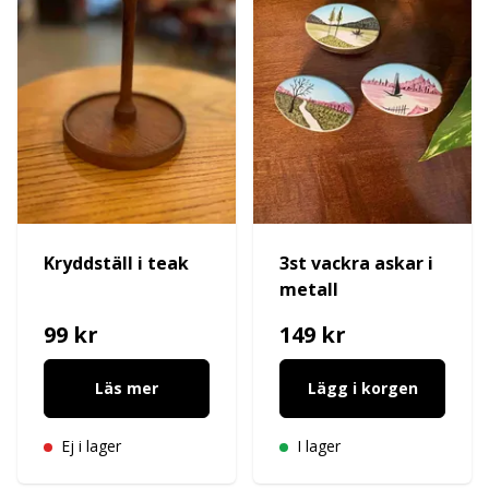
Kryddställ i teak
3st vackra askar i
metall
99 kr
149 kr
Läs mer
Lägg i korgen
Ej i lager
I lager