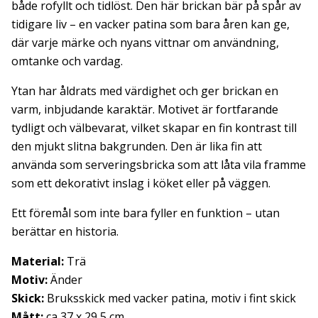
både rofyllt och tidlöst. Den här brickan bär på spår av
tidigare liv – en vacker patina som bara åren kan ge,
där varje märke och nyans vittnar om användning,
omtanke och vardag.
Ytan har åldrats med värdighet och ger brickan en
varm, inbjudande karaktär. Motivet är fortfarande
tydligt och välbevarat, vilket skapar en fin kontrast till
den mjukt slitna bakgrunden. Den är lika fin att
använda som serveringsbricka som att låta vila framme
som ett dekorativt inslag i köket eller på väggen.
Ett föremål som inte bara fyller en funktion – utan
berättar en historia.
Material:
Trä
Motiv:
Änder
Skick:
Bruksskick med vacker patina, motiv i fint skick
Mått:
ca 37 x 29,5 cm