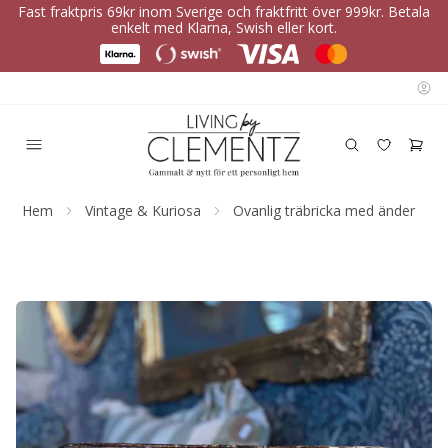
Fast fraktpris 69kr inom Sverige och fraktfritt över 999kr. Betala
enkelt med Klarna, Swish eller kort.
Hem
Vintage & Kuriosa
Ovanlig träbricka med änder