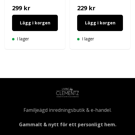
299 kr
229 kr
Lägg i korgen
Lägg i korgen
I lager
I lager
Familjeägd inredningsbutik & e-handel.
Gammalt & nytt för ett personligt hem.