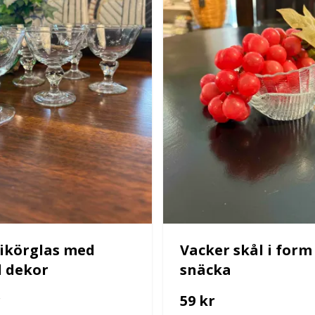
 likörglas med
Vacker skål i form
d dekor
snäcka
r
59 kr