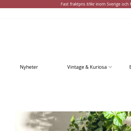
Fast fraktpris 69kr inom Sverige och f
Nyheter
Vintage & Kuriosa