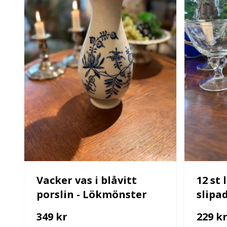
Vacker vas i blåvitt
12 st
porslin - Lökmönster
slipa
349 kr
229 k