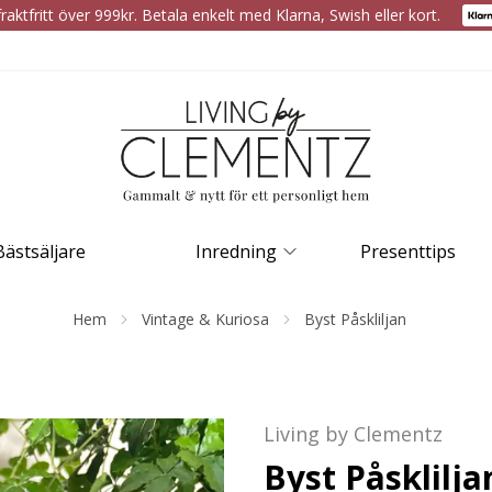
raktfritt över 999kr. Betala enkelt med Klarna, Swish eller kort.
Bästsäljare
Inredning
Presenttips
Hem
Vintage & Kuriosa
Byst Påskliljan
Living by Clementz
Byst Påsklilja