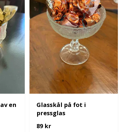
 av en
Glasskål på fot i
pressglas
89 kr