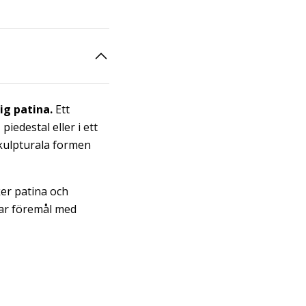
ig patina.
Ett
iedestal eller i ett
skulpturala formen
ker patina och
tar föremål med