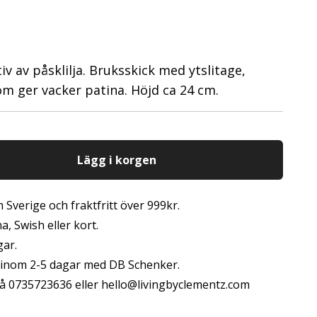
v av påsklilja. Bruksskick med ytslitage,
om ger vacker patina. Höjd ca 24 cm.
Lägg i korgen
 Sverige och fraktfritt över 999kr.
, Swish eller kort.
gar.
s inom 2-5 dagar med DB Schenker.
å 0735723636 eller
hello@livingbyclementz.com