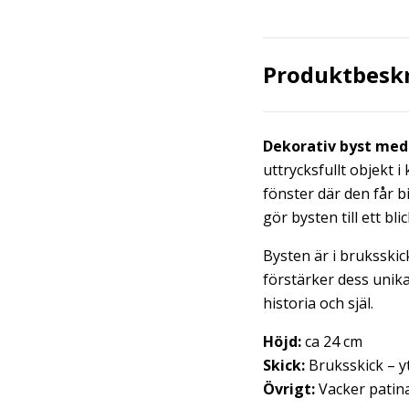
Produktbesk
Dekorativ byst med 
uttrycksfullt objekt 
fönster där den får b
gör bysten till ett bl
Bysten är i bruksskic
förstärker dess unik
historia och själ.
Höjd:
ca 24 cm
Skick:
Bruksskick – y
Övrigt:
Vacker patin