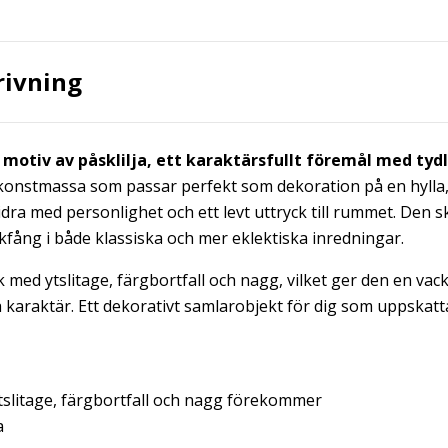
rivning
motiv av påsklilja, ett karaktärsfullt föremål med tydl
i konstmassa som passar perfekt som dekoration på en hylla, p
idra med personlighet och ett levt uttryck till rummet. Den 
ickfång i både klassiska och mer eklektiska inredningar.
k med ytslitage, färgbortfall och nagg, vilket ger den en vac
a karaktär. Ett dekorativt samlarobjekt för dig som uppskat
tslitage, färgbortfall och nagg förekommer
a