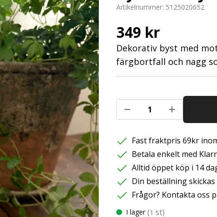
Artikelnummer:
5125020652
349 kr
Dekorativ byst med moti
färgbortfall och nagg s
Fast fraktpris 69kr inom
Betala enkelt med Klarna
Alltid öppet köp i 14 da
Din beställning skicka
Frågor? Kontakta oss p
(
st)
I lager
1