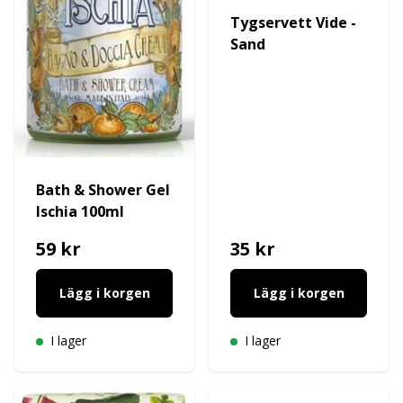
Tygservett Vide -
Sand
Bath & Shower Gel
Ischia 100ml
59 kr
35 kr
Lägg i korgen
Lägg i korgen
I lager
I lager