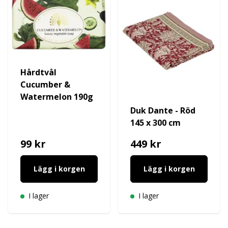
Hårdtvål
Cucumber &
Watermelon 190g
Duk Dante - Röd
145 x 300 cm
99 kr
449 kr
Lägg i korgen
Lägg i korgen
I lager
I lager