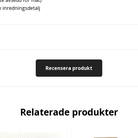
nte avsedd för mat)
 inredningsdetalj
Recensera produkt
Relaterade produkter