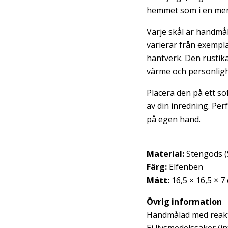
hemmet som i en mer 
Varje skål är handmål
varierar från exempla
hantverk. Den rustika 
värme och personligh
Placera den på ett sof
av din inredning. Per
på egen hand.
Material:
Stengods (
Färg:
Elfenben
Mått:
16,5 × 16,5 × 7
Övrig information
Handmålad med reakti