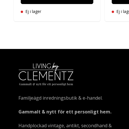
Ej i lager
Ej i lag
Familjeägd inredningsbutik & e-handel.
Gammalt & nytt för ett personligt hem.
Handplockad vintage, antikt, secondhand &