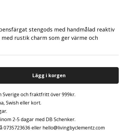
enbensfärgat stengods med handmålad reaktiv
ål med rustik charm som ger värme och
Lägg i korgen
 Sverige och fraktfritt över 999kr.
, Swish eller kort.
gar.
s inom 2-5 dagar med DB Schenker.
å 0735723636 eller
hello@livingbyclementz.com