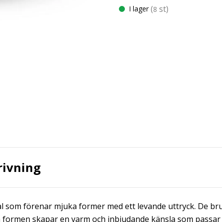
(
st)
I lager
8
rivning
ål som förenar mjuka former med ett levande uttryck. De br
a formen skapar en varm och inbjudande känsla som passar lik