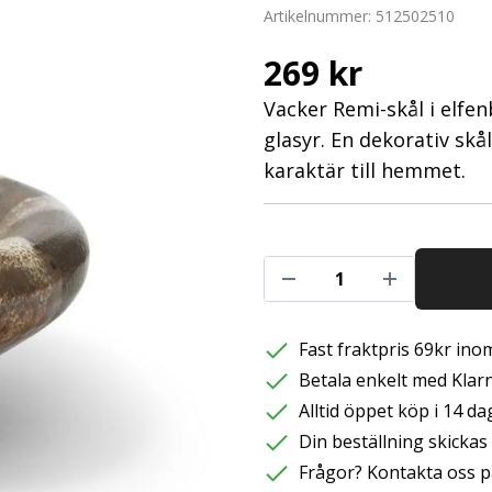
Artikelnummer:
512502510
269 kr
Vacker Remi-skål i elf
glasyr. En dekorativ sk
karaktär till hemmet.
Fast fraktpris 69kr inom
Betala enkelt med Klarna
Alltid öppet köp i 14 da
Din beställning skicka
Frågor? Kontakta oss p