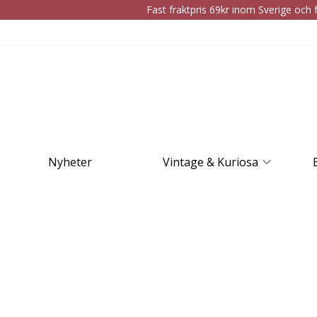
Fast fraktpris 69kr inom Sverige och f
Nyheter
Vintage & Kuriosa