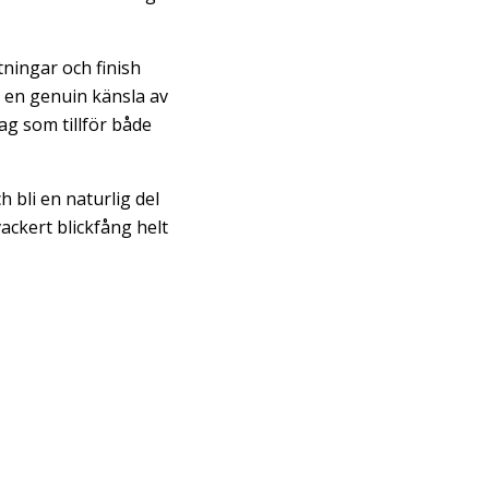
tningar och finish
h en genuin känsla av
lag som tillför både
h bli en naturlig del
ackert blickfång helt