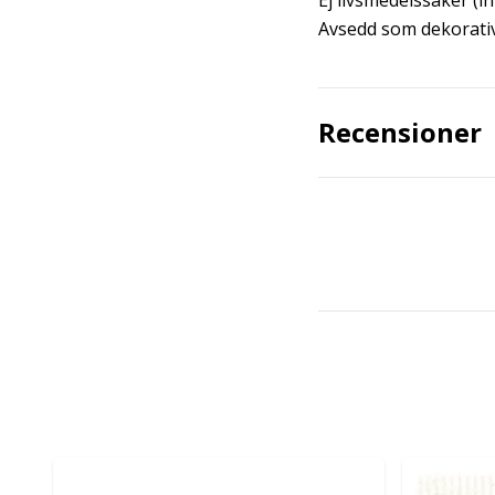
Ej livsmedelssäker (i
Avsedd som dekorativ
Recensioner