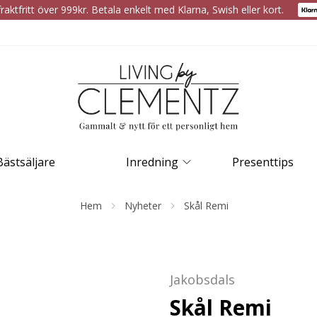
raktfritt över 999kr. Betala enkelt med Klarna, Swish eller kort.
Bästsäljare
Inredning
Presenttips
Hem
Nyheter
Skål Remi
Jakobsdals
Skål Remi