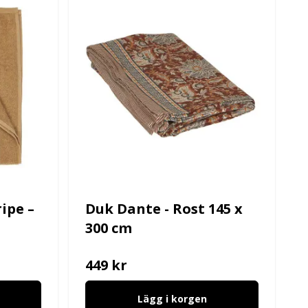
ipe –
Duk Dante - Rost 145 x
300 cm
449 kr
Lägg i korgen