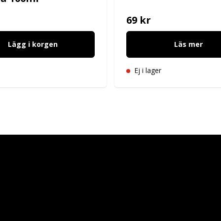
69 kr
Lägg i korgen
Läs mer
Ej i lager