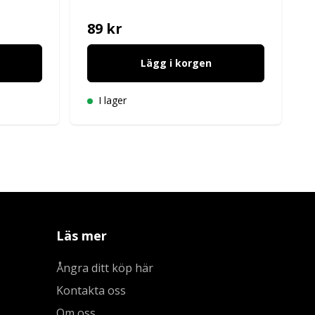
89 kr
Lägg i korgen
I lager
Läs mer
Ångra ditt köp här
Kontakta oss
Om oss