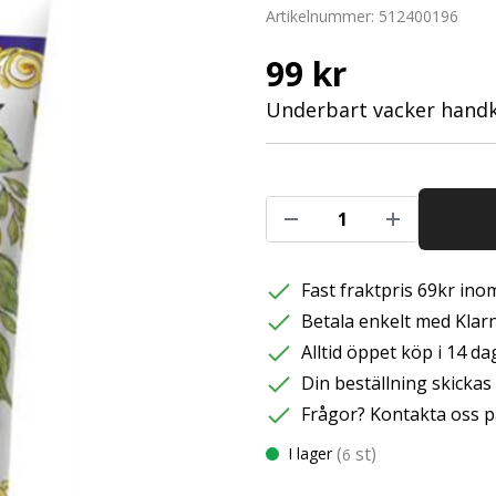
Artikelnummer:
512400196
99 kr
Underbart vacker handk
Fast fraktpris 69kr inom
Betala enkelt med Klarna
Alltid öppet köp i 14 da
Din beställning skicka
Frågor? Kontakta oss p
(
st)
I lager
6