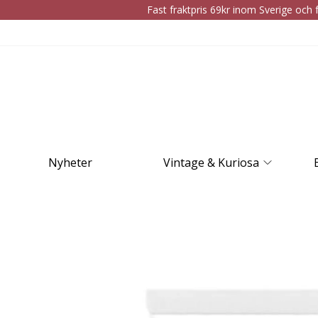
Fast fraktpris 69kr inom Sverige och f
Nyheter
Vintage & Kuriosa