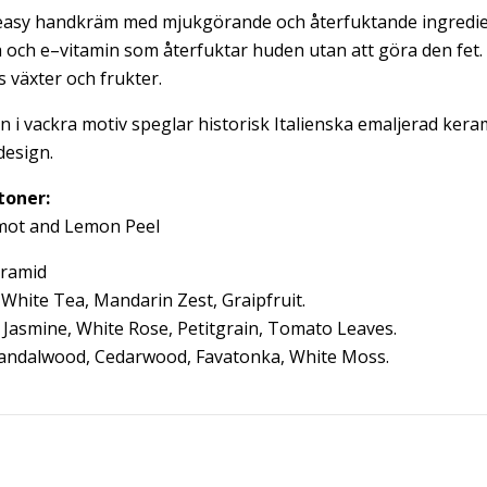
easy handkräm med mjukgörande och återfuktande ingredi
a och e–vitamin som återfuktar huden utan att göra den fet.
s växter och frukter.
n i vackra motiv speglar historisk Italienska emaljerad ker
design.
toner:
amot and Lemon Peel
yramid
White Tea, Mandarin Zest, Graipfruit.
 Jasmine, White Rose, Petitgrain, Tomato Leaves.
 Sandalwood, Cedarwood, Favatonka, White Moss.