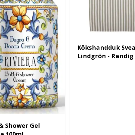
Kökshandduk Svea
Lindgrön - Randig
& Shower Gel
ra 100ml