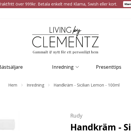
raktfritt över 999kr. Betala enkelt med Klarna, Swish eller kort.
Bästsäljare
Inredning
Presenttips
Hem
Inredning
Handkräm - Sicilian Lemon - 100ml
Rudy
Handkräm - Si