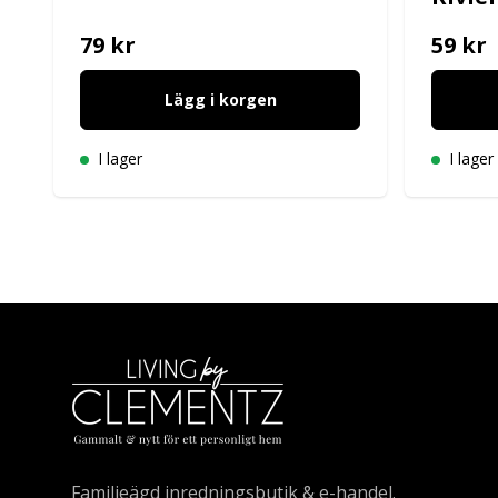
79 kr
59 kr
Lägg i korgen
I lager
I lager
Familjeägd inredningsbutik & e-handel.