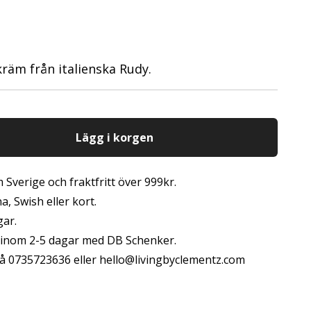
räm från italienska Rudy.
Lägg i korgen
 Sverige och fraktfritt över 999kr.
, Swish eller kort.
gar.
s inom 2-5 dagar med DB Schenker.
å 0735723636 eller
hello@livingbyclementz.com