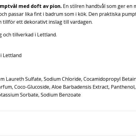
umptvål med doft av pion.
En stilren handtvål som ger en
och passar lika fint i badrum som i kök. Den praktiska pump
tillför ett dekorativt inslag till vardagen.
och tillverkad i Lettland.
i Lettland
m Laureth Sulfate, Sodium Chloride, Cocamidopropyl Betai
fum, Coco-Glucoside, Aloe Barbadensis Extract, Panthenol
Potassium Sorbate, Sodium Benzoate