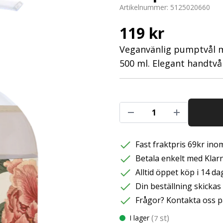
Artikelnummer:
5125020660
119 kr
Veganvänlig pumptvål me
500 ml. Elegant handtvå
Fast fraktpris 69kr inom
Betala enkelt med Klarna
Alltid öppet köp i 14 da
Din beställning skicka
Frågor? Kontakta oss p
(
st)
I lager
7