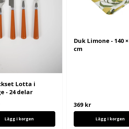
Duk Limone - 140 ×
cm
ckset Lotta i
e - 24 delar
r
369 kr
Lägg i korgen
Lägg i korgen