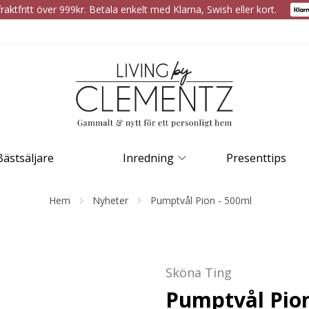
raktfritt över 999kr. Betala enkelt med Klarna, Swish eller kort.
Bästsäljare
Inredning
Presenttips
Hem
Nyheter
Pumptvål Pion - 500ml
Sköna Ting
Pumptvål Pion