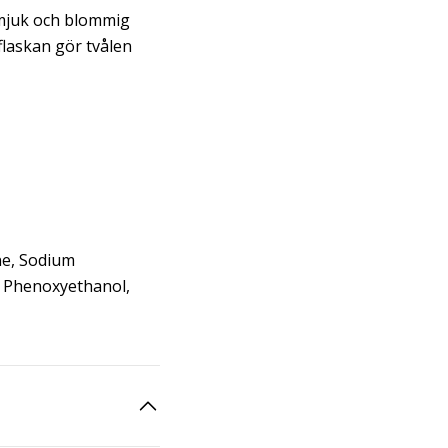
 mjuk och blommig
flaskan gör tvålen
ne, Sodium
, Phenoxyethanol,