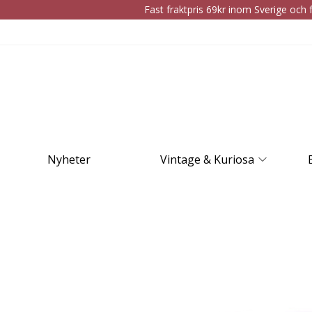
Fast fraktpris 69kr inom Sverige och f
Nyheter
Vintage & Kuriosa