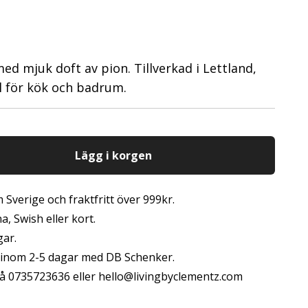
d mjuk doft av pion. Tillverkad i Lettland,
l för kök och badrum.
Lägg i korgen
 Sverige och fraktfritt över 999kr.
, Swish eller kort.
gar.
s inom 2-5 dagar med DB Schenker.
å 0735723636 eller
hello@livingbyclementz.com