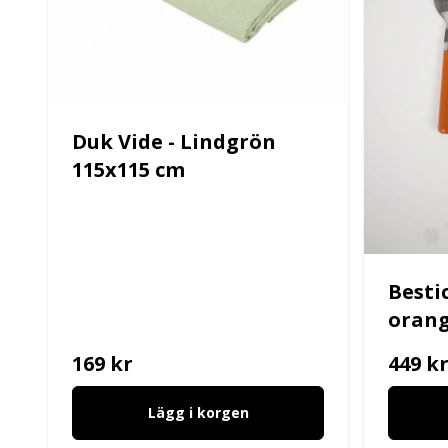
Duk Vide - Lindgrön
115x115 cm
Besti
orang
169 kr
449 k
Lägg i korgen