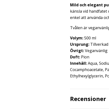
Mild och elegant p
känsla vid handfatet 
enkel att använda och 
Tvålen är veganvänlig 
Volym:
500 ml
Ursprung:
Tillverkad 
Övrigt:
Veganvänlig
Doft:
Pion
Innehåll:
Aqua, Sodiu
Cocamphoacetate, Par
Ethylhexylglycerin, 
Recensioner