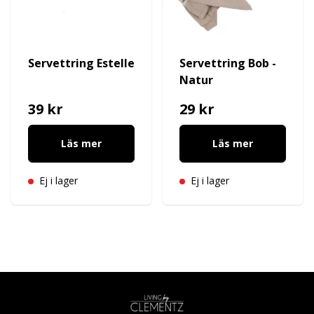
Servettring Estelle
Servettring Bob -
Natur
39 kr
29 kr
Läs mer
Läs mer
Ej i lager
Ej i lager