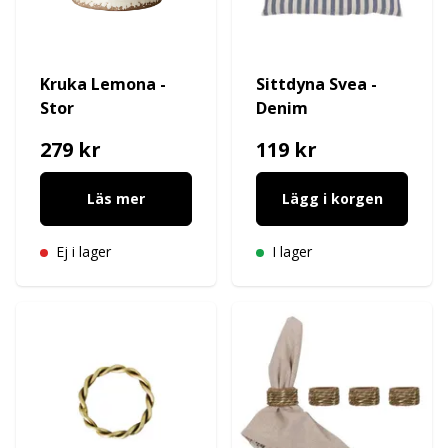
Kruka Lemona -
Sittdyna Svea -
Stor
Denim
279 kr
119 kr
Läs mer
Lägg i korgen
Ej i lager
I lager