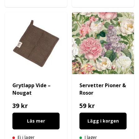
Grytlapp Vide –
Servetter Pioner &
Nougat
Rosor
39 kr
59 kr
Läs mer
Lägg i korgen
Ej i lager
I lager