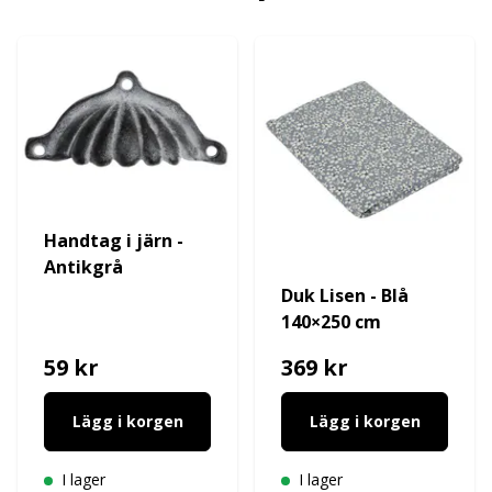
Handtag i järn -
Antikgrå
Duk Lisen - Blå
140×250 cm
59 kr
369 kr
Lägg i korgen
Lägg i korgen
I lager
I lager