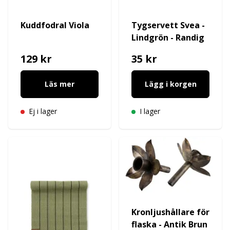
Kuddfodral Viola
Tygservett Svea -
Lindgrön - Randig
129 kr
35 kr
Läs mer
Lägg i korgen
Ej i lager
I lager
Kronljushållare för
flaska - Antik Brun