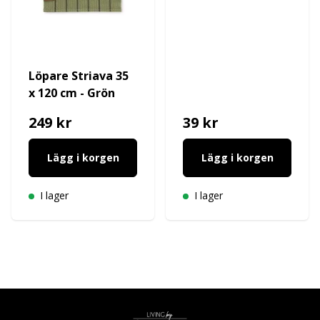
Löpare Striava 35
x 120 cm - Grön
249 kr
39 kr
Lägg i korgen
Lägg i korgen
I lager
I lager