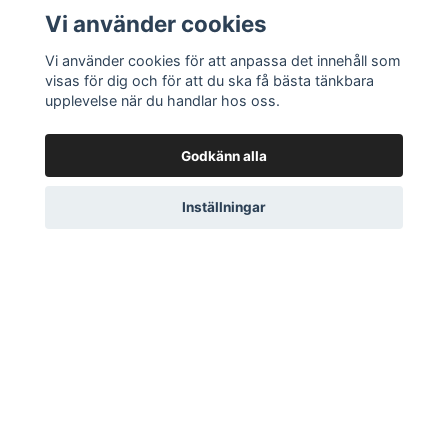
Vi använder cookies
Ångra ditt köp här
Vi använder cookies för att anpassa det innehåll som
Kontakta oss
visas för dig och för att du ska få bästa tänkbara
Om oss
upplevelse när du handlar hos oss.
Köpvillkor & integritetspolicy
Godkänn alla
Kundklubb
Presentkort
Inställningar