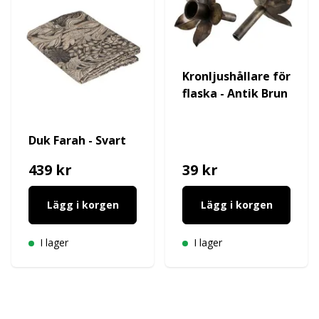
Kronljushållare för
flaska - Antik Brun
Duk Farah - Svart
439 kr
39 kr
Lägg i korgen
Lägg i korgen
I lager
I lager