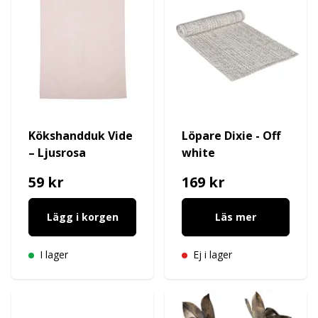
Kökshandduk Vide
Löpare Dixie - Off
– Ljusrosa
white
59 kr
169 kr
Lägg i korgen
Läs mer
I lager
Ej i lager