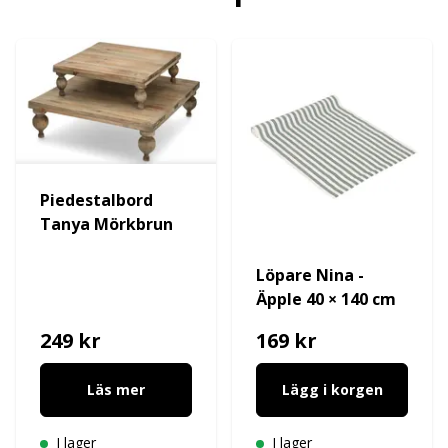
Piedestalbord
Tanya Mörkbrun
Löpare Nina -
Äpple 40 × 140 cm
249 kr
169 kr
Läs mer
Lägg i korgen
I lager
I lager