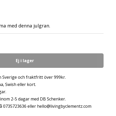
mma med denna julgran.
Ej i lager
 Sverige och fraktfritt över 999kr.
, Swish eller kort.
gar.
s inom 2-5 dagar med DB Schenker.
å 0735723636 eller
hello@livingbyclementz.com