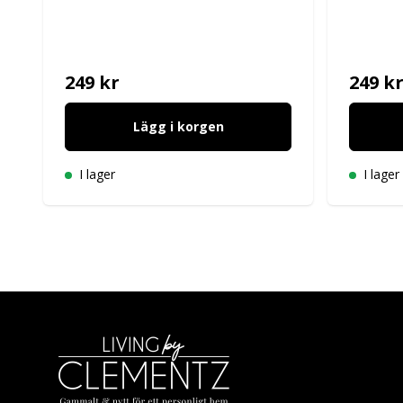
249 kr
249 k
Lägg i korgen
I lager
I lager