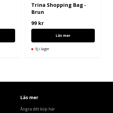
Trina Shopping Bag -
Brun
99 kr
Läs mer
Ej i lager
Läs mer
Ångra ditt köp här