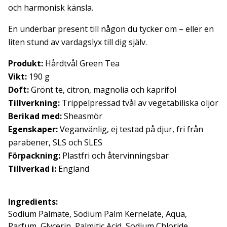
och harmonisk känsla.
En underbar present till någon du tycker om – eller en
liten stund av vardagslyx till dig själv.
Produkt:
Hårdtvål Green Tea
Vikt:
190 g
Doft:
Grönt te, citron, magnolia och kaprifol
Tillverkning:
Trippelpressad tvål av vegetabiliska oljor
Berikad med:
Sheasmör
Egenskaper:
Veganvänlig, ej testad på djur, fri från
parabener, SLS och SLES
Förpackning:
Plastfri och återvinningsbar
Tillverkad i:
England
Ingredients:
Sodium Palmate, Sodium Palm Kernelate, Aqua,
Parfum, Glycerin, Palmitic Acid, Sodium Chloride,