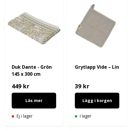
Duk Dante - Grön
Grytlapp Vide – Lin
145 x 300 cm
449 kr
39 kr
Läs mer
Lägg i korgen
Ej i lager
I lager