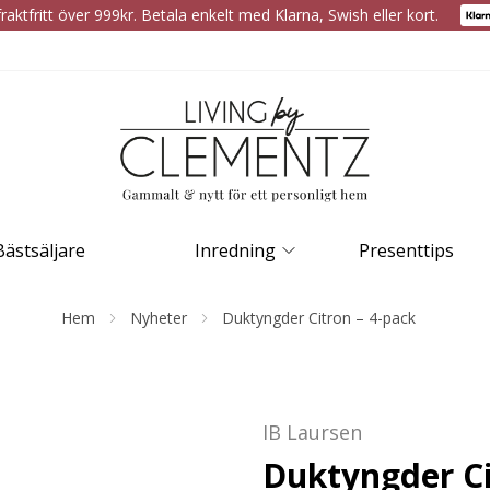
raktfritt över 999kr. Betala enkelt med Klarna, Swish eller kort.
Bästsäljare
Inredning
Presenttips
Hem
Nyheter
Duktyngder Citron – 4-pack
IB Laursen
Duktyngder Ci