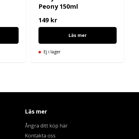
Peony 150ml
149 kr
Läs mer
Ej i lager
Läs mer
Ångra ditt köp här
Kontakta oss