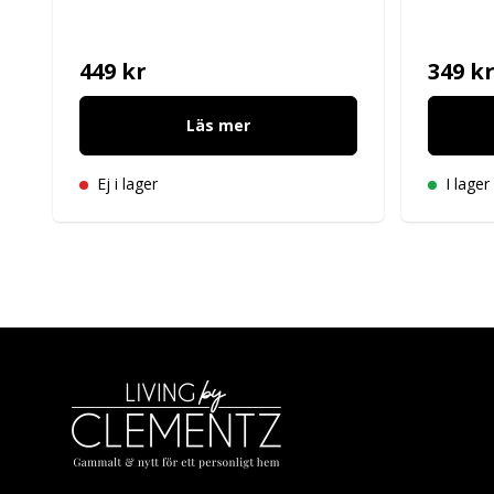
449 kr
349 k
Läs mer
Ej i lager
I lager