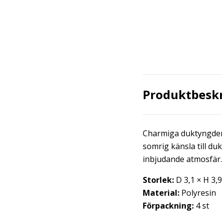
Produktbesk
Charmiga duktyngder i
somrig känsla till du
inbjudande atmosfär.
Storlek:
D 3,1 × H 3,
Material:
Polyresin
Förpackning:
4 st