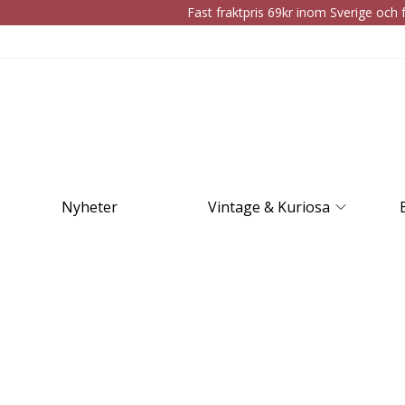
Fast fraktpris 69kr inom Sverige och f
Nyheter
Vintage & Kuriosa