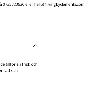
å 0735723636 eller
hello@livingbyclementz.com
 tillför en frisk och
en lätt och