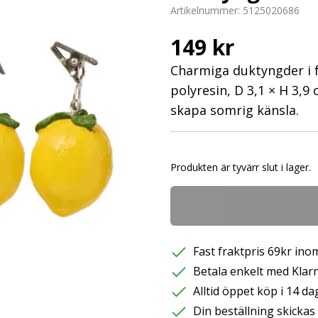
Artikelnummer:
5125020686
149 kr
Charmiga duktyngder i fo
polyresin, D 3,1 × H 3,9
skapa somrig känsla.
Produkten är tyvärr slut i lager.
Fast fraktpris 69kr inom
Betala enkelt med Klarna
Alltid öppet köp i 14 da
Din beställning skicka