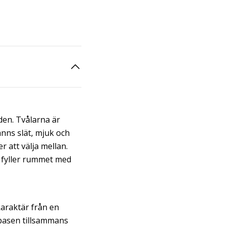
den. Tvålarna är
nns slät, mjuk och
r att välja mellan.
m fyller rummet med
araktär från en
 basen tillsammans