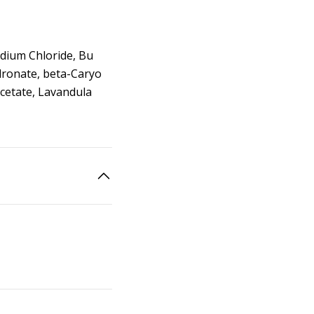
odium Chloride, Bu
dronate, beta-Caryo
Acetate, Lavandula