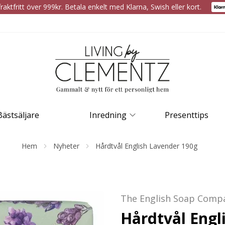
raktfritt över 999kr. Betala enkelt med Klarna, Swish eller kort.
Bästsäljare
Inredning
Presenttips
Hem
Nyheter
Hårdtvål English Lavender 190g
The English Soap Comp
Hårdtvål Engl