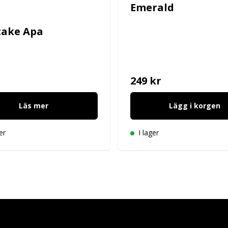
Emerald
take Apa
r
249 kr
Läs mer
Lägg i korgen
er
I lager