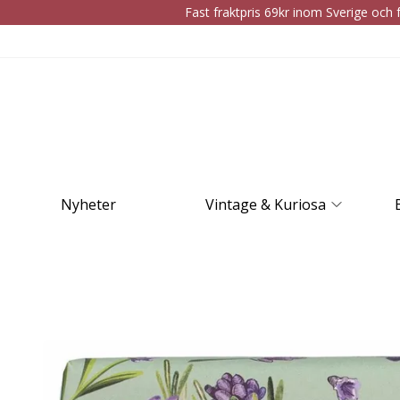
Fast fraktpris 69kr inom Sverige och f
Nyheter
Vintage & Kuriosa