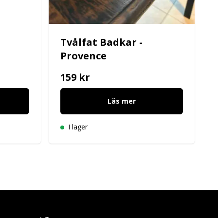
Tvålfat Badkar -
Provence
159 kr
Läs mer
I lager