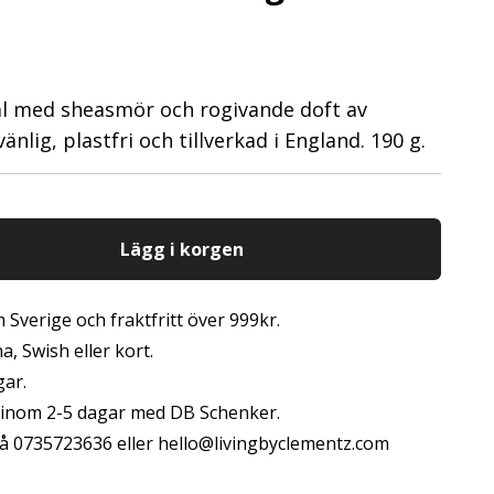
ål med sheasmör och rogivande doft av
nlig, plastfri och tillverkad i England. 190 g.
Lägg i korgen
 Sverige och fraktfritt över 999kr.
, Swish eller kort.
gar.
s inom 2-5 dagar med DB Schenker.
å 0735723636 eller
hello@livingbyclementz.com