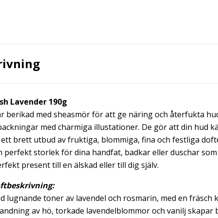
rivning
ish Lavender 190g
 är berikad med sheasmör för att ge näring och återfukta hu
ackningar med charmiga illustationer. De gör att din hud kä
 ett brett utbud av fruktiga, blommiga, fina och festliga dofte
n perfekt storlek för dina handfat, badkar eller duschar so
rfekt present till en älskad eller till dig själv.
ftbeskrivning:
d lugnande toner av lavendel och rosmarin, med en fräsch k
landning av hö, torkade lavendelblommor och vanilj skapar