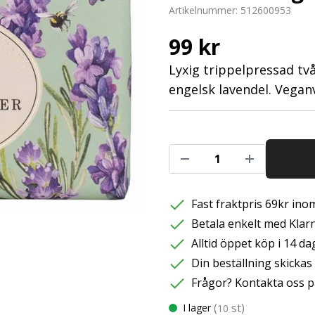
Artikelnummer:
512600953
99 kr
Lyxig trippelpressad tv
engelsk lavendel. Veganvä
Fast fraktpris 69kr inom
Betala enkelt med Klarna
Alltid öppet köp i 14 da
Din beställning skicka
Frågor? Kontakta oss p
(
st)
I lager
10