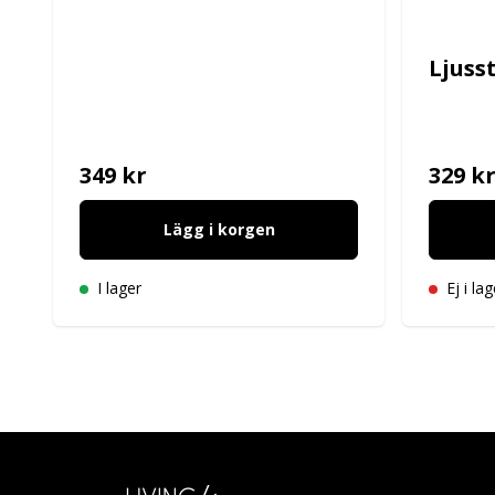
Ljuss
349 kr
329 k
Lägg i korgen
I lager
Ej i lag