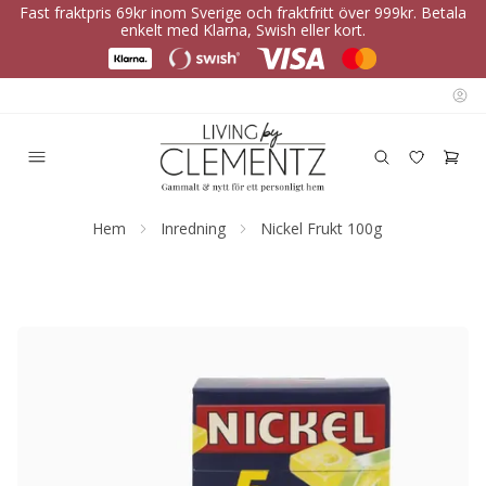
Fast fraktpris 69kr inom Sverige och fraktfritt över 999kr. Betala
enkelt med Klarna, Swish eller kort.
Hem
Inredning
Nickel Frukt 100g