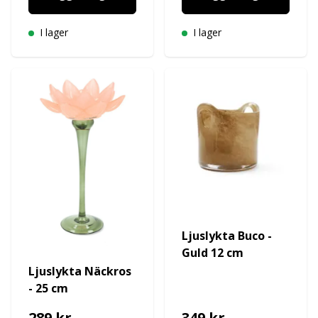
I lager
I lager
Ljuslykta Buco -
Guld 12 cm
Ljuslykta Näckros
- 25 cm
289 kr
349 kr