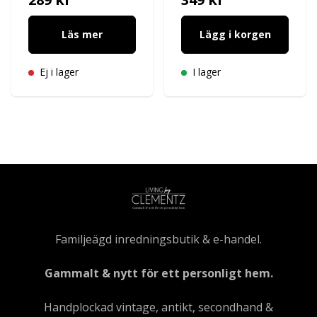
Läs mer
Lägg i korgen
Ej i lager
I lager
Familjeägd inredningsbutik & e-handel.
Gammalt & nytt för ett personligt hem.
Handplockad vintage, antikt, secondhand &