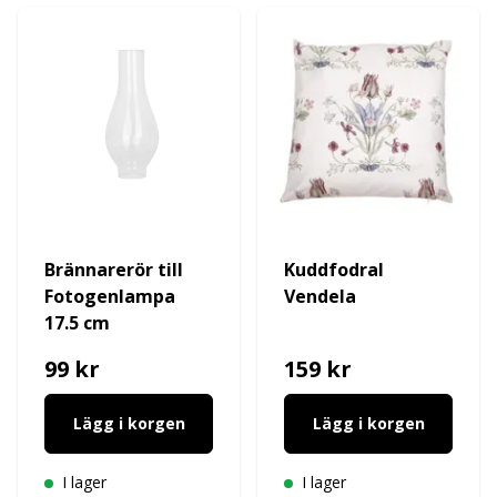
Brännarerör till
Kuddfodral
Fotogenlampa
Vendela
17.5 cm
99 kr
159 kr
Lägg i korgen
Lägg i korgen
I lager
I lager