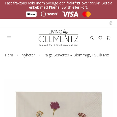
Fast fraktpris 69kr inom Sverige och fraktfritt över 999kr. Betala
enkelt med Klarna, Swish eller kort.
Hem
Nyheter
Paige Servetter – Blommigt, FSC® Mix