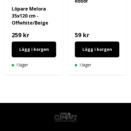
Rosor
Löpare Melora
35x120 cm -
Offwhite/Beige
259 kr
59 kr
Lägg i korgen
Lägg i korgen
I lager
I lager