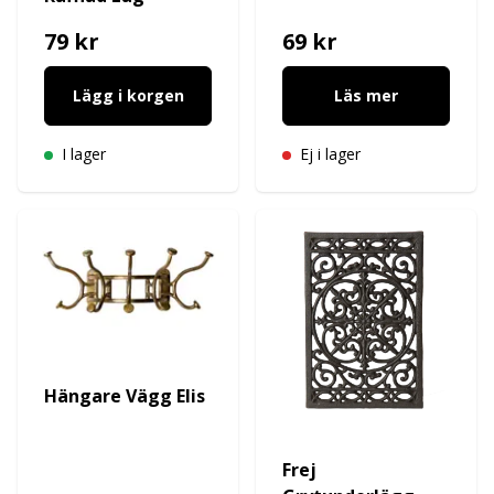
79 kr
69 kr
Lägg i korgen
Läs mer
I lager
Ej i lager
Hängare Vägg Elis
Frej