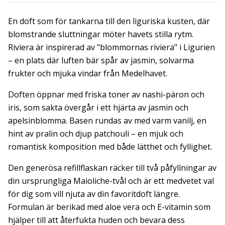
En doft som för tankarna till den liguriska kusten, där
blomstrande sluttningar möter havets stilla rytm.
Riviera är inspirerad av "blommornas riviera" i Ligurien
– en plats där luften bär spår av jasmin, solvarma
frukter och mjuka vindar från Medelhavet.
Doften öppnar med friska toner av nashi-päron och
iris, som sakta övergår i ett hjärta av jasmin och
apelsinblomma. Basen rundas av med varm vanilj, en
hint av pralin och djup patchouli – en mjuk och
romantisk komposition med både lätthet och fyllighet.
Den generösa refillflaskan räcker till två påfyllningar av
din ursprungliga Maioliche-tvål och är ett medvetet val
för dig som vill njuta av din favoritdoft längre.
Formulan är berikad med aloe vera och E-vitamin som
hjälper till att återfukta huden och bevara dess