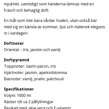
mjukhet, samtidigt som händerna lämnas med en
fräsch och behaglig doft.
En tvål som inte bara vårdar huden, utan också bär
med sig en känsla av sommar, ljus och italiensk elegans
in i vardagen.
Doftnoter
Oriental – iris, jasmin och vanilj
Doftpyramid
Toppnoter: nashi-päron, iris
Hjärtnoter: jasmin, apelsinblomma
Basnoter: vanilj, pralin, patchouli
Specifikationer
Volym: 1000 ml
Räcker till: ca 2 påfyllningar
Berikad med: aloe vera och E-vitamin