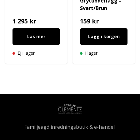
Grytunderlägg –
Svart/Brun
1 295 kr
159 kr
Läs mer
Lägg i korgen
Ej i lager
I lager
Familjeägd inredningsbutik & e-handel.