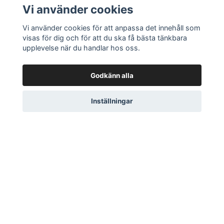
Vi använder cookies
Handla gammalt & nytt i vår webbshop
Vi använder cookies för att anpassa det innehåll som
visas för dig och för att du ska få bästa tänkbara
69kr frakt inom Sverige
upplevelse när du handlar hos oss.
Din beställning skickas inom 2-5 dagar med DB
Godkänn alla
Schenker
Inställningar
14 dagars öppet köp
Läs mer
Ångra ditt köp här
Kontakta oss
Om oss