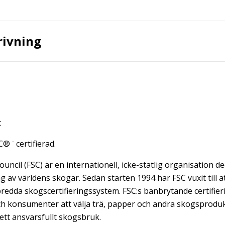
rivning
t
-
SC®
certifierad.
ncil (FSC) är en internationell, icke-statlig organisation ded
g av världens skogar. Sedan starten 1994 har FSC vuxit till a
redda skogscertifieringssystem. FSC:s banbrytande certifie
ch konsumenter att välja trä, papper och andra skogsprodukt
ett ansvarsfullt skogsbruk.