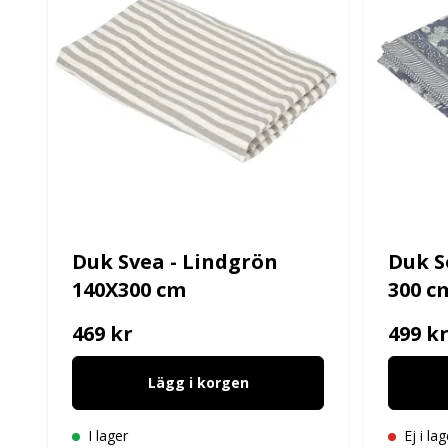
Duk Svea - Lindgrön
Duk So
140X300 cm
300 c
469 kr
499 k
Lägg i korgen
I lager
Ej i lag