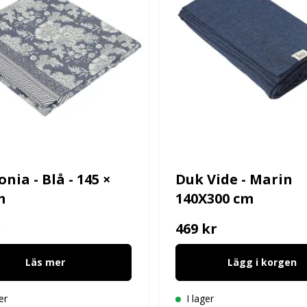
nia - Blå - 145 ×
Duk Vide - Marin
m
140X300 cm
r
469 kr
Läs mer
Lägg i korgen
er
I lager