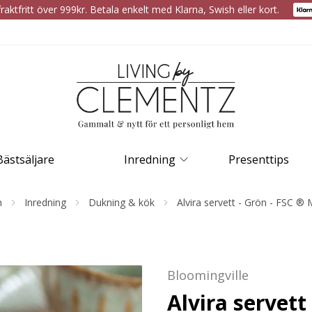
raktfritt över 999kr. Betala enkelt med Klarna, Swish eller kort.
Bästsäljare
Inredning
Presenttips
m
Inredning
Dukning & kök
Alvira servett - Grön - FSC ® 
Bloomingville
Alvira servett