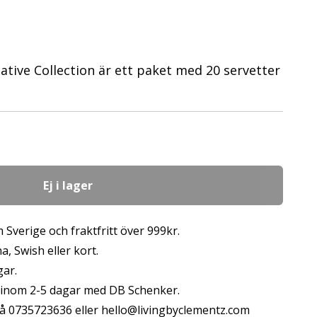
eative Collection är ett paket med 20 servetter
Ej i lager
 Sverige och fraktfritt över 999kr.
, Swish eller kort.
gar.
s inom 2-5 dagar med DB Schenker.
å 0735723636 eller
hello@livingbyclementz.com