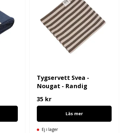
Tygservett Svea -
Nougat - Randig
35 kr
Läs mer
Ej i lager