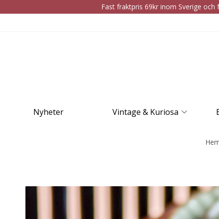
Fast fraktpris 69kr inom Sverige och f
Nyheter
Vintage & Kuriosa
He