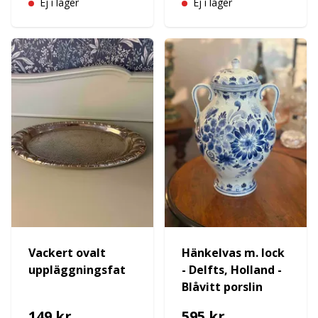
Ej i lager
Ej i lager
Vackert ovalt
Hänkelvas m. lock
uppläggningsfat
- Delfts, Holland -
Blåvitt porslin
149 kr
595 kr