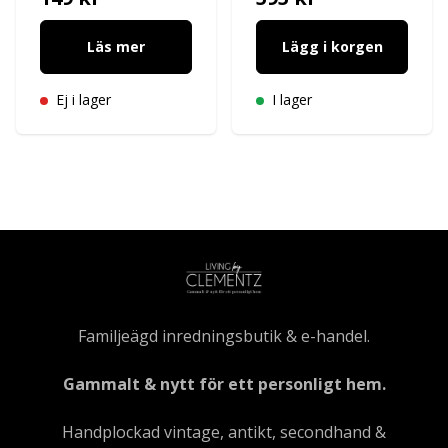
Läs mer
Lägg i korgen
Ej i lager
I lager
Familjeägd inredningsbutik & e-handel.
Gammalt & nytt för ett personligt hem.
Handplockad vintage, antikt, secondhand &