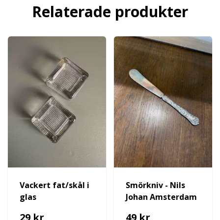
Relaterade produkter
Vackert fat/skål i
Smörkniv - Nils
glas
Johan Amsterdam
29 kr
49 kr