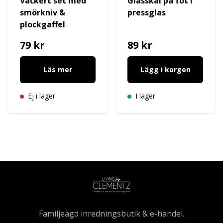
Vackert set med
Glasskål på fot i
smörkniv &
pressglas
plockgaffel
79 kr
89 kr
Läs mer
Lägg i korgen
Ej i lager
I lager
Familjeägd inredningsbutik & e-handel.