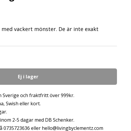
r med vackert mönster. De är inte exakt
Ej i lager
 Sverige och fraktfritt över 999kr.
, Swish eller kort.
gar.
s inom 2-5 dagar med DB Schenker.
å 0735723636 eller
hello@livingbyclementz.com