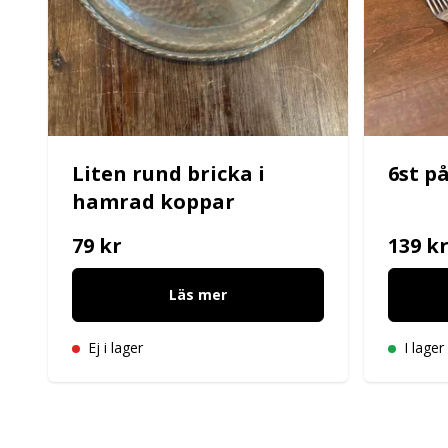
Liten rund bricka i
6st p
hamrad koppar
79 kr
139 k
Läs mer
Ej i lager
I lager