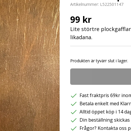
Artikelnummer:
L522501147
99 kr
Lite störtre plockgaffla
likadana.
Produkten är tyvärr slut i lager.
Fast fraktpris 69kr inom
Betala enkelt med Klarna
Alltid öppet köp i 14 da
Din beställning skicka
Frågor? Kontakta oss p