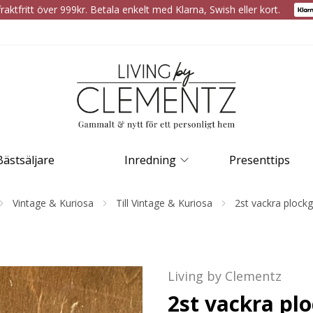
raktfritt över 999kr. Betala enkelt med Klarna, Swish eller kort.
Bästsäljare
Inredning
Presenttips
Vintage & Kuriosa
Till Vintage & Kuriosa
2st vackra plockg
Living by Clementz
2st vackra plo