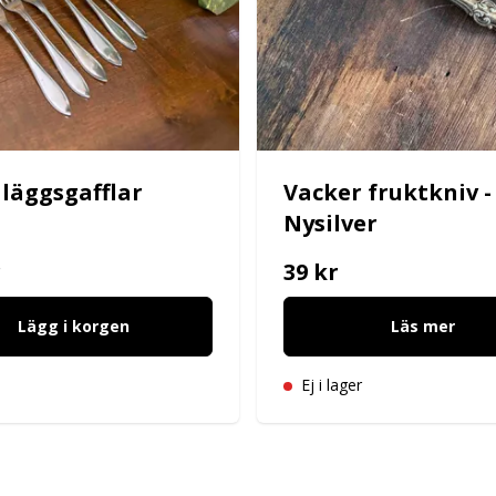
åläggsgafflar
Vacker fruktkniv -
Nysilver
r
39 kr
Lägg i korgen
Läs mer
Ej i lager