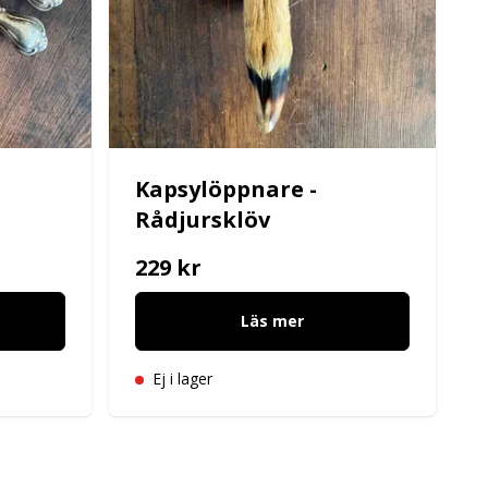
Kapsylöppnare -
Rådjursklöv
229 kr
Läs mer
Ej i lager