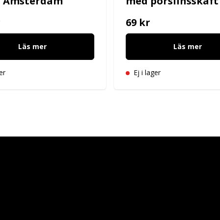
n Amsterdam
med porslinsskaft
r
69 kr
Läs mer
Läs mer
er
Ej i lager