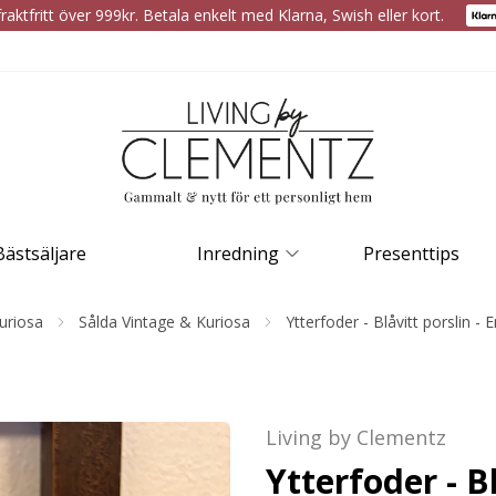
raktfritt över 999kr. Betala enkelt med Klarna, Swish eller kort.
Bästsäljare
Inredning
Presenttips
uriosa
Sålda Vintage & Kuriosa
Ytterfoder - Blåvitt porslin - 
Living by Clementz
Ytterfoder - Bl