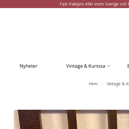
Fast fraktpris 69kr inom Sverige och f
Nyheter
Vintage & Kuriosa
Hem
Vintage & K