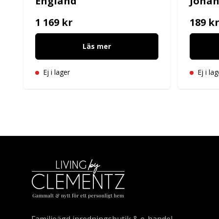
England
Joha
1 169 kr
189 k
Läs mer
Ej i lager
Ej i lag
Familjeägd inredningsbutik & e-handel.