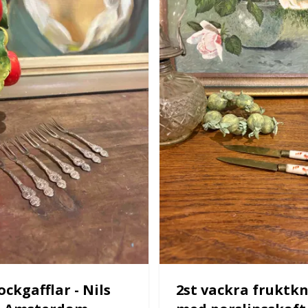
ockgafflar - Nils
2st vackra fruktkn