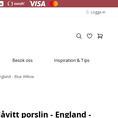
Logga in
Besök oss
Inspiration & Tips
England - Blue Willow
åvitt porslin - England -