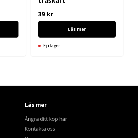
träskaft
39 kr
Läs mer
Ej i lager
Läs mer
Ångra ditt köp här
Kontakta oss