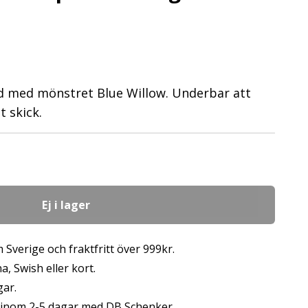
nd med mönstret Blue Willow. Underbar att
t skick.
Ej i lager
 Sverige och fraktfritt över 999kr.
, Swish eller kort.
gar.
s inom 2-5 dagar med DB Schenker.