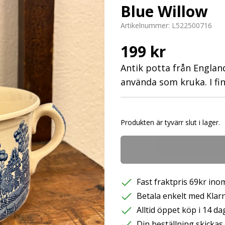
Blue Willow
Artikelnummer:
L522500716
199 kr
Antik potta från Engla
använda som kruka. I fin
Produkten är tyvärr slut i lager.
Fast fraktpris 69kr inom
Betala enkelt med Klarna
Alltid öppet köp i 14 da
Din beställning skicka