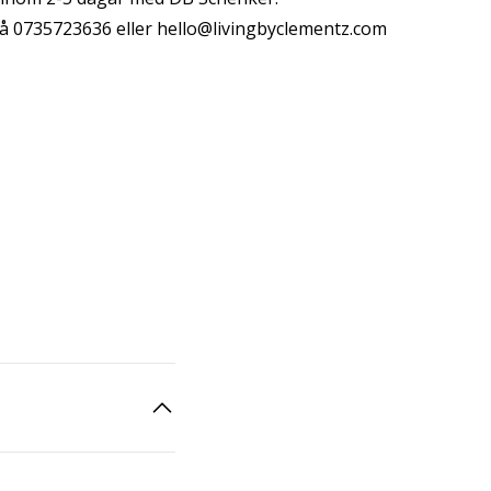
å 0735723636 eller
hello@livingbyclementz.com