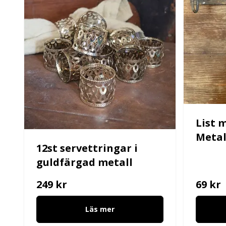
List 
Metal
12st servettringar i
guldfärgad metall
249 kr
69 kr
Läs mer