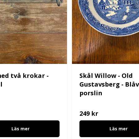
med två krokar -
Skål Willow - Old
l
Gustavsberg - Blåv
porslin
249 kr
Läs mer
Läs mer