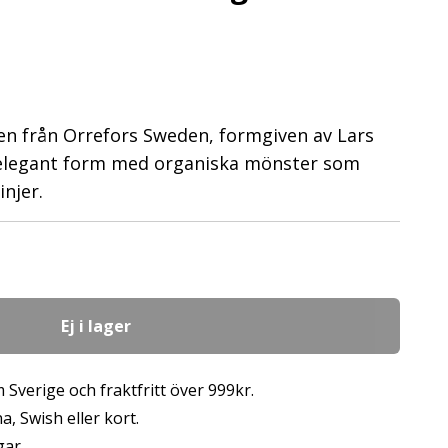
den från Orrefors Sweden, formgiven av Lars
n elegant form med organiska mönster som
njer.
Ej i lager
 Sverige och fraktfritt över 999kr.
, Swish eller kort.
gar.