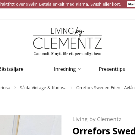
raktfritt över 999kr. Betala enkelt med Klarna, Swish eller kort.
Bästsäljare
Inredning
Presenttips
riosa
Sålda Vintage & Kuriosa
Orrefors Sweden Eden - Avlång
Living by Clementz
Orrefors Swed