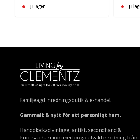
Ej i lager
Ej i lag
Familjeägd inredningsbutik & e-handel.
Gammalt & nytt för ett personligt hem.
Handplockad vintage, antikt, secondhand &
kuriosa i harmoni med noga utvald inredning från