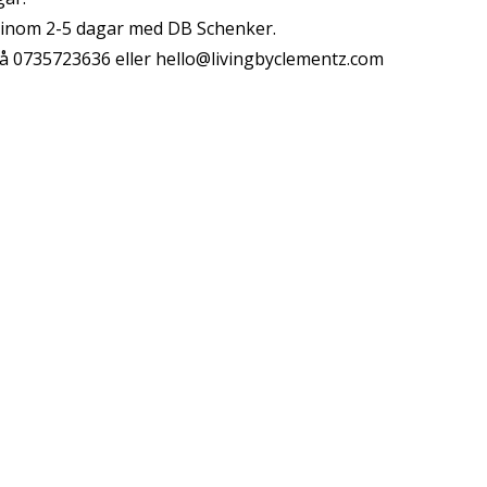
s inom 2-5 dagar med DB Schenker.
å 0735723636 eller
hello@livingbyclementz.com