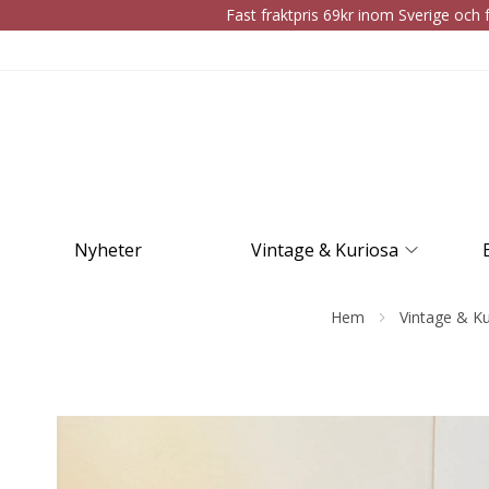
Fast fraktpris 69kr inom Sverige och f
Nyheter
Vintage & Kuriosa
Hem
Vintage & Ku