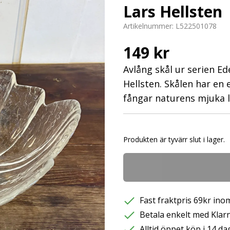
Lars Hellsten
Artikelnummer:
L522501078
149 kr
Avlång skål ur serien E
Hellsten. Skålen har e
fångar naturens mjuka li
Produkten är tyvärr slut i lager.
Fast fraktpris 69kr inom
Betala enkelt med Klarna
Alltid öppet köp i 14 da