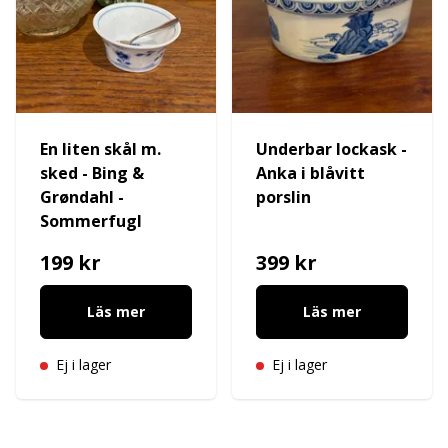
En liten skål m.
Underbar lockask -
sked - Bing &
Anka i blåvitt
Grøndahl -
porslin
Sommerfugl
199 kr
399 kr
Läs mer
Läs mer
Ej i lager
Ej i lager