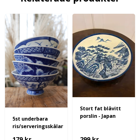
Stort fat blåvitt
porslin - Japan
5st underbara
ris/serveringsskålar
179 kr
299 kr