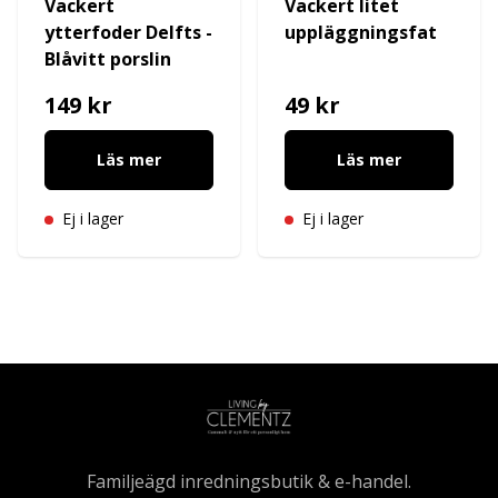
Vackert
Vackert litet
ytterfoder Delfts -
uppläggningsfat
Blåvitt porslin
149 kr
49 kr
Läs mer
Läs mer
Ej i lager
Ej i lager
Familjeägd inredningsbutik & e-handel.