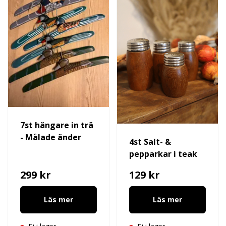
7st hängare in trä
- Målade änder
4st Salt- &
pepparkar i teak
299 kr
129 kr
Läs mer
Läs mer