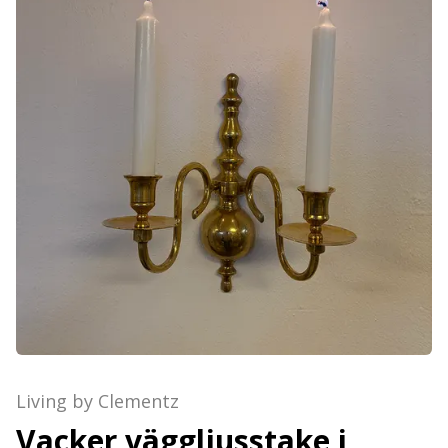
Living by Clementz
Vacker väggljusstake i