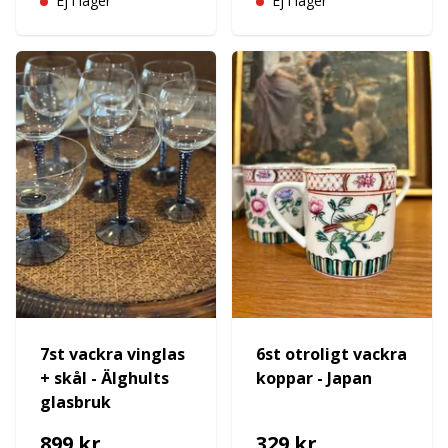
Ej i lager
Ej i lager
7st vackra vinglas
6st otroligt vackra
+ skål - Älghults
koppar - Japan
glasbruk
899 kr
329 kr